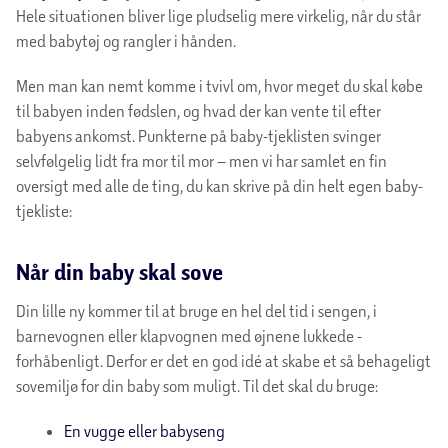
Hele situationen bliver lige pludselig mere virkelig, når du står
med babytøj og rangler i hånden.
Men man kan nemt komme i tvivl om, hvor meget du skal købe
til babyen inden fødslen, og hvad der kan vente til efter
babyens ankomst. Punkterne på baby-tjeklisten svinger
selvfølgelig lidt fra mor til mor – men vi har samlet en fin
oversigt med alle de ting, du kan skrive på din helt egen baby-
tjekliste:
Når din baby skal sove
Din lille ny kommer til at bruge en hel del tid i sengen, i
barnevognen eller klapvognen med øjnene lukkede -
forhåbenligt. Derfor er det en god idé at skabe et så behageligt
sovemiljø for din baby som muligt. Til det skal du bruge:
En vugge eller babyseng