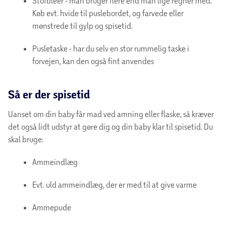
Stofbleer - man bruger flere end man lige regner med.
Køb evt. hvide til puslebordet, og farvede eller
mønstrede til gylp og spisetid.
Pusletaske - har du selv en stor rummelig taske i
forvejen, kan den også fint anvendes
Så er der spisetid
Uanset om din baby får mad ved amning eller flaske, så kræver
det også lidt udstyr at gøre dig og din baby klar til spisetid. Du
skal bruge:
Ammeindlæg
Evt. uld ammeindlæg, der er med til at give varme
Ammepude