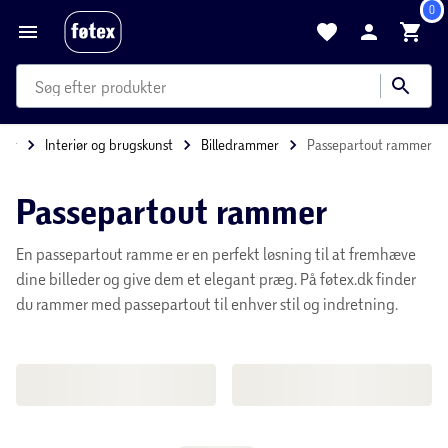
0
produkter
kategorier
mere end 35.000 varer
hør
Interiør og brugskunst
Billedrammer
Passepartout rammer
Passepartout rammer
En passepartout ramme er en perfekt løsning til at fremhæve
dine billeder og give dem et elegant præg. På føtex.dk finder
du rammer med passepartout til enhver stil og indretning.