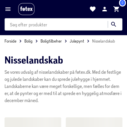
0
produkter
kategorier
mere end 35.000 varer
Forside
Bolig
Boligtilbehør
Julepynt
Nisselandskab
Nisselandskab
Se vores udvalg af nisselandskaber på føtex.dk. Med de festlige
og julede landskaber kan du sprede julehygge i hjemmet.
Landskaberne kan være meget forskellige, men fælles for dem
er, at de pynter og er med til at sprede en hyggelig atmosfære i
december måned.