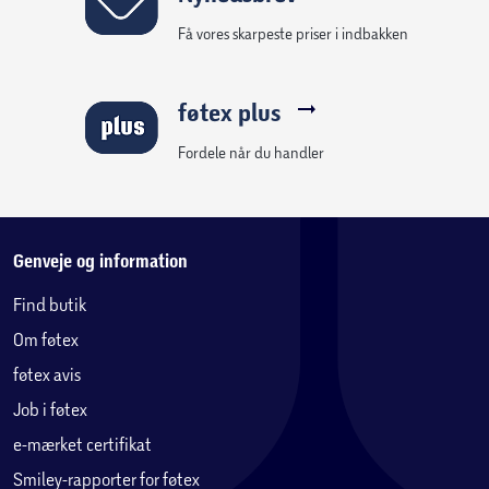
Få vores skarpeste priser i indbakken
føtex plus
Fordele når du handler
Genveje og information
Find butik
Om føtex
føtex avis
Job i føtex
e-mærket certifikat
Smiley-rapporter for føtex