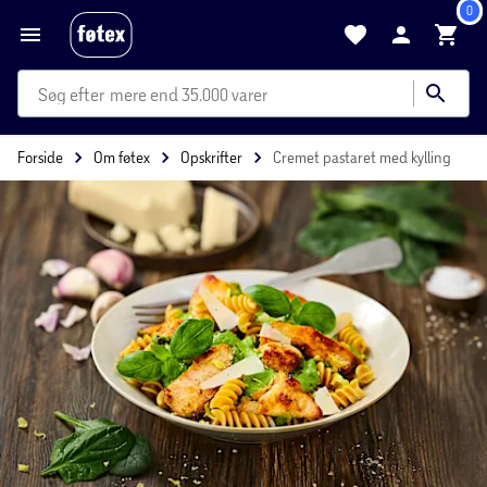
0
mere end 35.000 varer
Forside
Om føtex
Opskrifter
Cremet pastaret med kylling