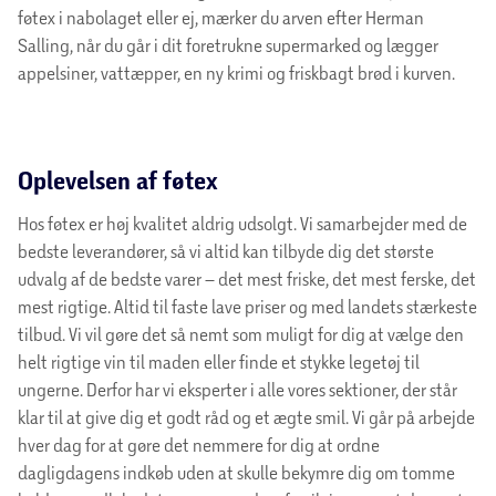
føtex i nabolaget eller ej, mærker du arven efter Herman
Salling, når du går i dit foretrukne supermarked og lægger
appelsiner, vattæpper, en ny krimi og friskbagt brød i kurven.
Oplevelsen af føtex
Hos føtex er høj kvalitet aldrig udsolgt. Vi samarbejder med de
bedste leverandører, så vi altid kan tilbyde dig det største
udvalg af de bedste varer – det mest friske, det mest ferske, det
mest rigtige. Altid til faste lave priser og med landets stærkeste
tilbud. Vi vil gøre det så nemt som muligt for dig at vælge den
helt rigtige vin til maden eller finde et stykke legetøj til
ungerne. Derfor har vi eksperter i alle vores sektioner, der står
klar til at give dig et godt råd og et ægte smil. Vi går på arbejde
hver dag for at gøre det nemmere for dig at ordne
dagligdagens indkøb uden at skulle bekymre dig om tomme