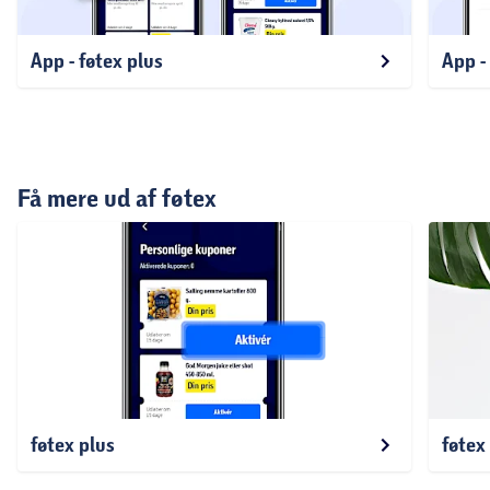
App - føtex plus
App -
Få mere ud af føtex
føtex plus
føtex