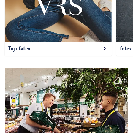
Tøj i føtex
føtex