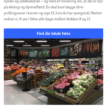
hylder og udløbsdatoer – og med en forsikring om, at der er styr
på økologi og dyrevelfærd. Du skal bare lægge dine
yndlingsvarer i kurven og sige til, hvis du har spørgsmål. Resten
ordner vi. Vi ses i føtex alle dage mellem klokken 8 og 21.
Find din lokale føtex