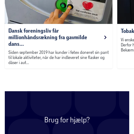
Dansk foreningsliv får
Tobak
millionhåndsrækning fra gavmilde
Vi ønsk
dans...
Derfor 
Bekæmp
Siden september 2019 har kunder i føtex doneret sin pant
til lokale aktiviteter, når de har indleveret sine flasker og
dåser i aut...
Brug for hjælp?