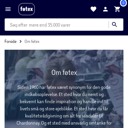
0
mere end 35.000 varer
Forside
Om føtex
Om føtex
Siden 1960 har føtex været synonym for den gode
indkøbsoplevelse. Et sted hvor du nemt og
bekvemt kan finde inspiration og handle ind til
livets små og store øjeblikke. Et sted hvor du får
kvalitetsrådgivning om alt fra sandaler til
Chardonnay. Og et sted med ansvarlig omtanke for