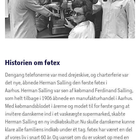
Historien om føtex
Dengang telefonerne var med drejeskive, og charterferie var
det nye, åbnede Herman Salling den første føtex i
Aarhus. Herman Salling var søn af købmand Ferdinand Salling,
som helt tilbage i 1906 åbnede en manufakturhandel i Aarhus.
Med købmandsblodet i årerne og modet til for første gang at
invitere danskerne ind i et vaskeægte supermarked, skabte
Herman Salling en ny indkøbskultur: Nu skulle danskerne kunne
klare alle familiens indkøb under ét tag. føtex har været en del
af vores liv i snart 60 år. Og uanset om du er vokset op med en