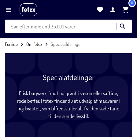
0
mere end 35.000 varer
Forside
Om føtex
Specialafdelinger
Specialafdelinger
Frisk bagværk, frugt og grønt i sæson eller saftige,
røde bøffer. I føtex finder du et udvalg af madvarer i
høj kvalitet, som tilfredsstiller alt fra den søde tand
til den sunde livsstil.