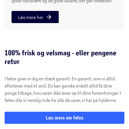
gode håndværk og de gode råvarer, der gør forskellen.
Læs mere her
100% frisk og velsmag - eller pengene
retur
I føtex giver vi dig en stærk garanti. En garanti, som vi altid
efterlever med et smil. Du kan ganske enkelt altid få dine
penge tilbage, hvis varen ikke lever op til dine forventninger. I
føtex står vi nemlig inde for alle de varer, vi har på hylderne.
Læs mere om føtex