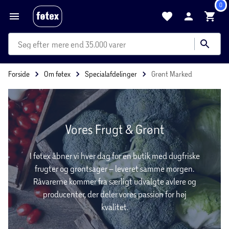
0
mere end 35.000 varer
Forside
Om føtex
Specialafdelinger
Grønt Marked
Vores Frugt & Grønt
I føtex åbner vi hver dag for en butik med dugfriske
frugter og grøntsager – leveret samme morgen.
Råvarerne kommer fra særligt udvalgte avlere og
producenter, der deler vores passion for høj
kvalitet.