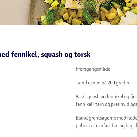
ed fennikel, squash og torsk
Fremgangsmåde:
Tænd ovnen på 200 grader.
Vask squash og fennikel og fje
fennikel i tern og pres hvidløg
Bland grøntsagerne med fløden
peber i et ovnfast fad og bag 