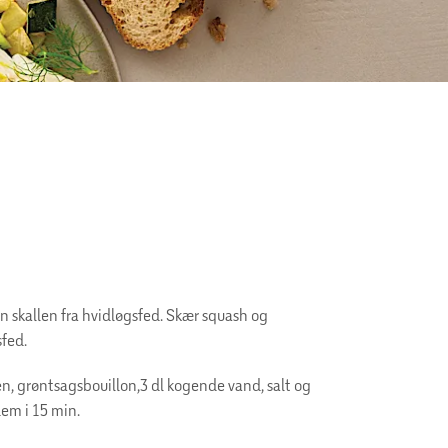
rn skallen fra hvidløgsfed. Skær squash og
sfed.
, grøntsagsbouillon,3 dl kogende vand, salt og
dem i 15 min.