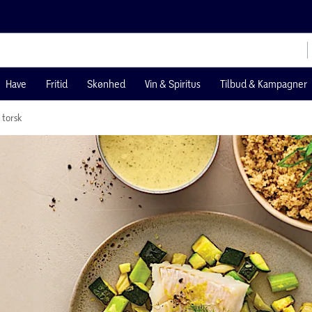
Have
Fritid
Skønhed
Vin & Spiritus
Tilbud & Kampagner
 torsk