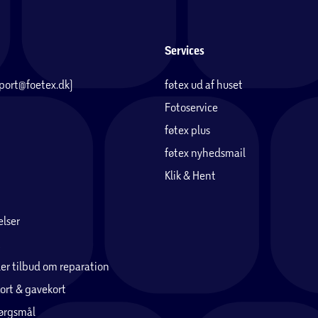
Services
pport@foetex.dk)
føtex ud af huset
Fotoservice
føtex plus
føtex nyhedsmail
Klik & Hent
lser
er tilbud om reparation
ort & gavekort
pørgsmål