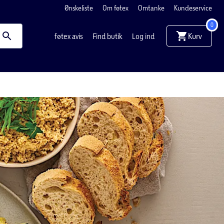
Ønskeliste
Om føtex
Omtanke
Kundeservice
0
Kurv
føtex avis
Find butik
Log ind