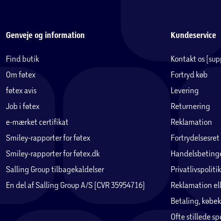
Genveje og information
Kundeservice
Find butik
Kontakt os (su
Om føtex
Fortryd køb
føtex avis
Levering
Job i føtex
Returnering
e-mærket certifikat
Reklamation
Smiley-rapporter for føtex
Fortrydelsesret
Smiley-rapporter for føtex.dk
Handelsbetinge
Salling Group tilbagekaldelser
Privatlivspolitik
En del af Salling Group A/S (CVR 35954716)
Reklamation ell
Betaling, købek
Ofte stillede s