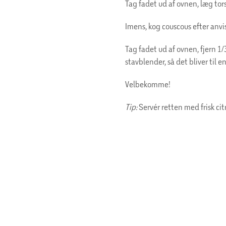
Tag fadet ud af ovnen, læg tors
Imens, kog couscous efter anv
Tag fadet ud af ovnen, fjern 
stavblender, så det bliver til e
Velbekomme!
Tip:
Servér retten med frisk cit