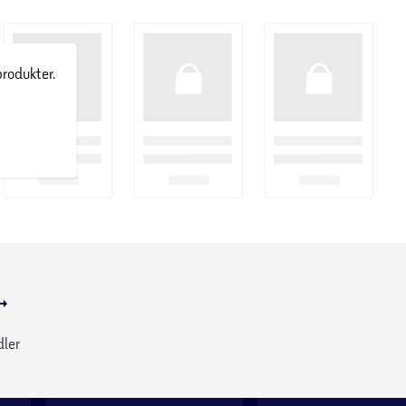
produkter.
dler