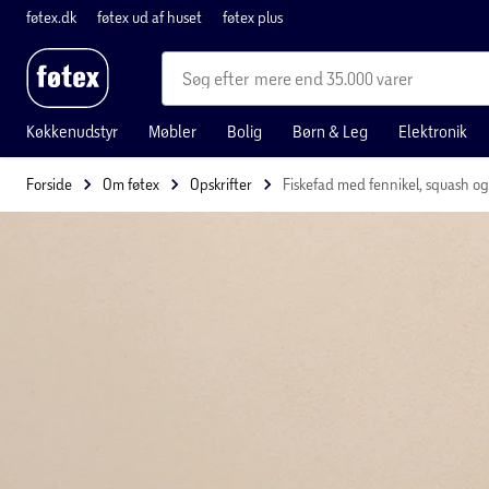
føtex.dk
føtex ud af huset
føtex plus
mere end 35.000 varer
Køkkenudstyr
Møbler
Bolig
Børn & Leg
Elektronik
Forside
Om føtex
Opskrifter
Fiskefad med fennikel, squash og