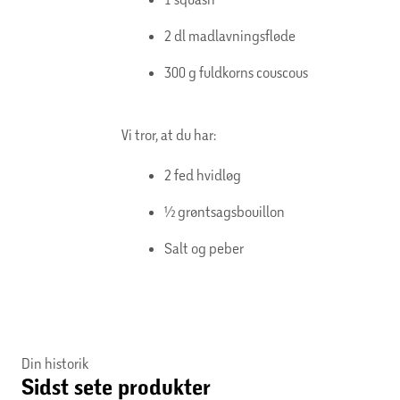
2 dl madlavningsfløde
300 g fuldkorns couscous
Vi tror, at du har:
2 fed hvidløg
½ grøntsagsbouillon
Salt og peber
Din historik
Sidst sete produkter