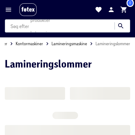
0
produkter
kategorier
Forside
Fritid
Hobby & Kontor
Kontorartikler
Kontor
mere end 35.000 varer
Lamineringslommer