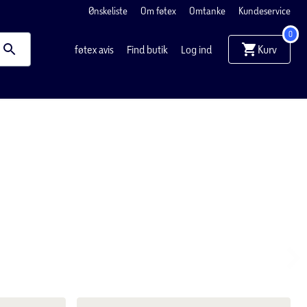
0
føtex avis
Find butik
Log ind
Kurv
keyboard_a
askine