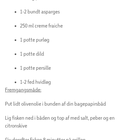
1-2 bundt asparges
250 ml creme fraiche
1 potte purløg
1 potte dild
1 potte persille
1-2 fed hvidløg
Fremgangsmåde:
Put lidt olivenolie i bunden af din bagepapirsbåd
Lig fisken ned i båden og top af med salt, peber og en
citronskive
Giv derefter fisken 8 minutter på grillen.