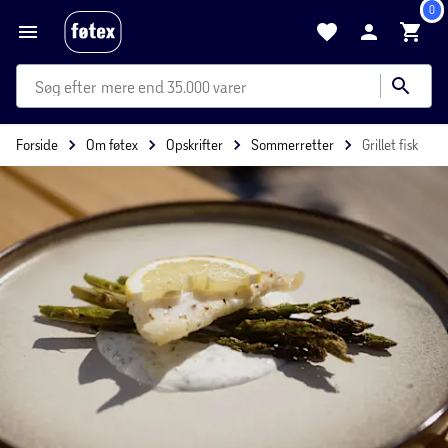
0
mere end 35.000 varer
Forside
Om føtex
Opskrifter
Sommerretter
Grillet fisk