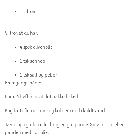
1 citron
Vi tror, at du har:
4 spsk olivenolie
1 tsk sennep
1 tsk salt og peber
Fremgangsmåde:
Form 4 bøffer ud af det hakkede kød.
Kog kartoflerne møre og køl dem ned i koldt vand.
Tænd op i grillen eller brug en grillpande. Smør risten eller
panden med lidt olie.