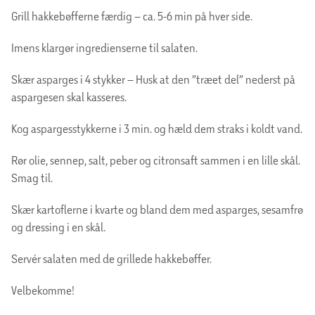
Grill hakkebøfferne færdig – ca. 5-6 min på hver side.
Imens klargør ingredienserne til salaten.
Skær asparges i 4 stykker – Husk at den ”træet del” nederst på
aspargesen skal kasseres.
Kog aspargesstykkerne i 3 min. og hæld dem straks i koldt vand.
Rør olie, sennep, salt, peber og citronsaft sammen i en lille skål.
Smag til.
Skær kartoflerne i kvarte og bland dem med asparges, sesamfrø
og dressing i en skål.
Servér salaten med de grillede hakkebøffer.
Velbekomme!