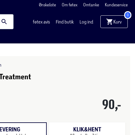
Ønskeliste
Om føtex
Omtanke
Kundeservice
0
Kurv
føtex avis
Find butik
Log ind
n
 Treatment
90,-
EVERING
KLIK&HENT