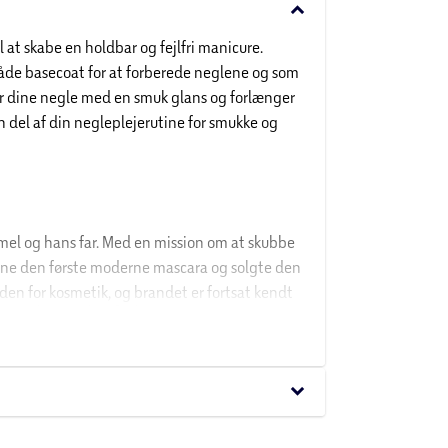
keyboard_arrow_down
 at skabe en holdbar og fejlfri manicure.
både basecoat for at forberede neglene og som
der dine negle med en smuk glans og forlænger
 del af din negleplejerutine for smukke og
el og hans far. Med en mission om at skubbe
ugene den første moderne mascara og solgte den
nden for kosmetik, og brandet er fortsat kendt
es utilgængeligt for børn.
keyboard_arrow_down