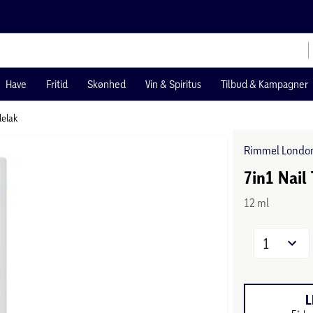
Have
Fritid
Skønhed
Vin & Spiritus
Tilbud & Kampagner
elak
Rimmel Londo
7in1 Nail
12 ml
1
L