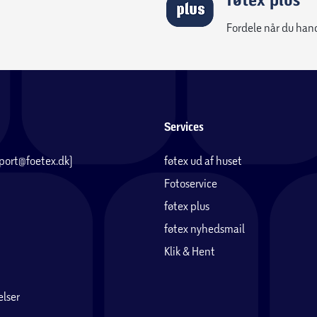
Fordele når du han
Services
pport@foetex.dk)
føtex ud af huset
Fotoservice
føtex plus
føtex nyhedsmail
Klik & Hent
lser