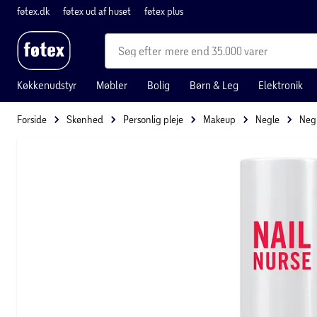
føtex.dk
føtex ud af huset
føtex plus
mere end 35.000 varer
Køkkenudstyr
Møbler
Bolig
Børn & Leg
Elektronik
Forside
Skønhed
Personlig pleje
Makeup
Negle
Negl