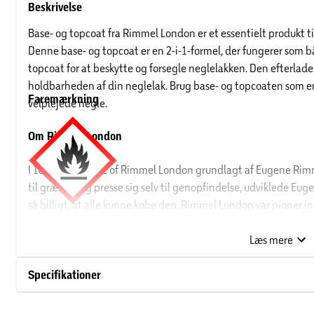
Beskrivelse
Base- og topcoat fra Rimmel London er et essentielt produkt til
Denne base- og topcoat er en 2-i-1-formel, der fungerer som 
topcoat for at beskytte og forsegle neglelakken. Den efterla
holdbarheden af din neglelak. Brug base- og topcoaten som en
Faremærkning
velplejede negle.
Om Rimmel London
I 1834 blev House of Rimmel London grundlagt af Eugene Rimm
til grænser og presse sig selv til genopfindelse, udviklede E
så billigt, at alle kunne købe den. Rimmel London var pioner i
FARE:
H225: Meget brandfarlig væske og damp.
P102: Opbevar
for sin innovative produktudvikling.
Læs mere
Specifikationer