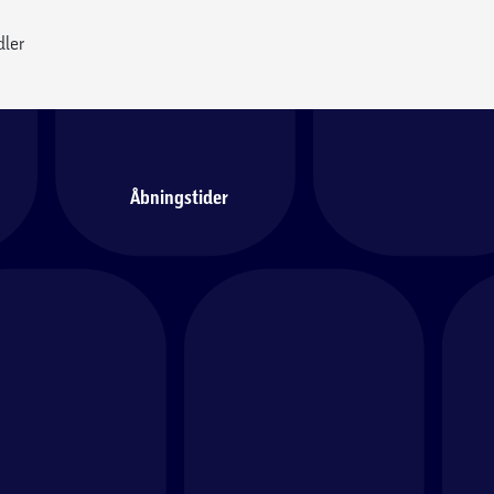
dler
Åbningstider