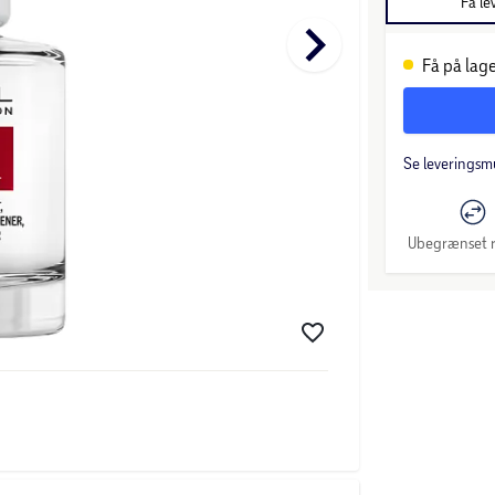
Få le
keyboard_arrow_right
Få på lage
Se leveringsm
Ubegrænset r