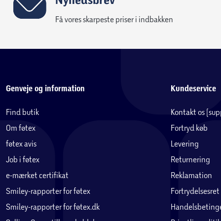
Få vores skarpeste priser i indbakken
Genveje og information
Kundeservice
Find butik
Kontakt os (su
Om føtex
Fortryd køb
føtex avis
Levering
Job i føtex
Returnering
e-mærket certifikat
Reklamation
Smiley-rapporter for føtex
Fortrydelsesret
Smiley-rapporter for føtex.dk
Handelsbetinge