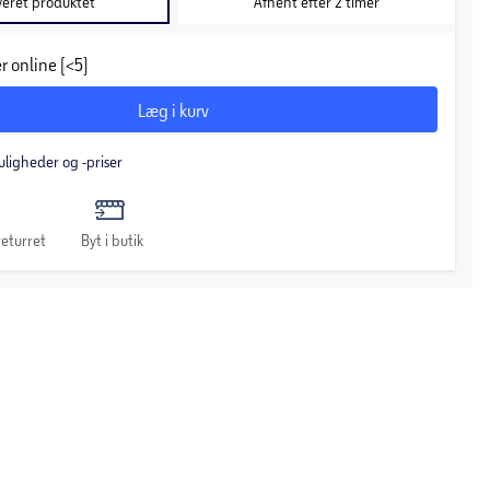
veret produktet
Afhent efter 2 timer
r online (<5)
Læg i kurv
uligheder og -priser
eturret
Byt i butik