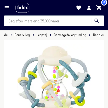
0
mere end 35.000 varer
orside
Børn & Leg
Legetøj
Babylegetøj og tumling
Rangler