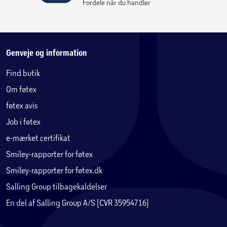
Fordele når du handler
hvilket gør det nemt at holde dem friske og rene. Sættet
inkluderer to sleeves. Ideel til at øge din præstation og
komfort under løb, cykling, vandring eller enhver form for
sport.
Genveje og information
Find butik
Om føtex
føtex avis
Job i føtex
e-mærket certifikat
Smiley-rapporter for føtex
Smiley-rapporter for føtex.dk
Salling Group tilbagekaldelser
En del af Salling Group A/S (CVR 35954716)