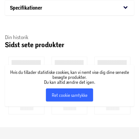
keyboard_arrow_down
Specifikationer
Din historik
Sidst sete produkter
Hvis du tillader statistiske cookies, kan vi nemt vise dig dine seneste
besøgte produkter.
Du kan altid ændre det igen.
Ret cookie samtykke