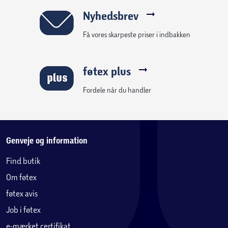
Nyhedsbrev
Få vores skarpeste priser i indbakken
føtex plus
Fordele når du handler
Genveje og information
Find butik
Om føtex
føtex avis
Job i føtex
e-mærket certifikat