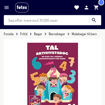
0
mere end 35.000 varer
Forside
Fritid
Bøger
Børnebøger
Malebøger til børn