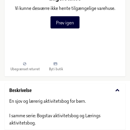
Vi kunne desværre ikke hente tilgængelige varehuse.
Prøv igen
Ubegrænset returret
Byt i butik
keyboard_arrow_down
Beskrivelse
En sjov og lærerig aktivitetsbog for børn.
I samme serie: Bogstav aktivitetsbog og Lærings
aktivitetsbog.