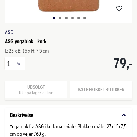
ASG
ASG yogablok - kork
L: 23 x B: 15 x H: 7,5 cm
79,-
1
UDSOLGT
SÆLGES IKKE I BUTIKKER
Ikke på lager online
keyboard_arrow_down
Beskrivelse
Yogablok fra ASG i kork materiale. Blokken måler 23x15x7,5
cm og vejer 760 g.