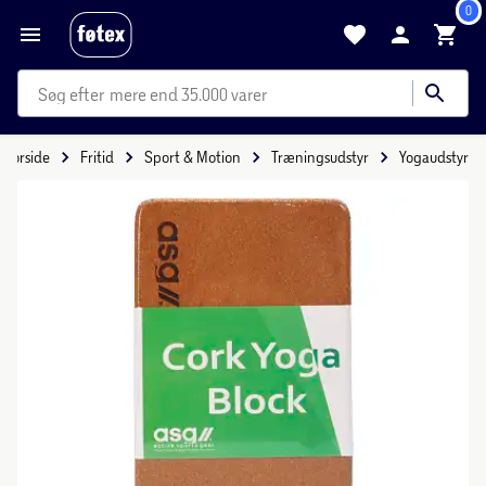
0
mere end 35.000 varer
Forside
Fritid
Sport & Motion
Træningsudstyr
Yogaudstyr