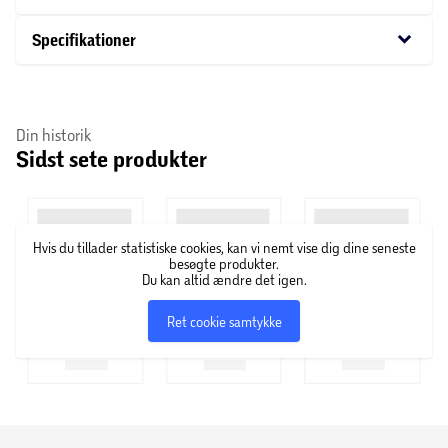
keyboard_arrow_down
Specifikationer
Din historik
Sidst sete produkter
Hvis du tillader statistiske cookies, kan vi nemt vise dig dine seneste
besøgte produkter.
Du kan altid ændre det igen.
Ret cookie samtykke