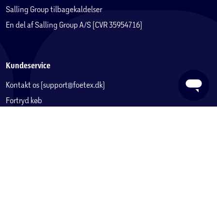
Salling Group tilbagekaldelser
En del af Salling Group A/S (CVR 35954716)
Kundeservice
Kontakt os (support@foetex.dk)
Fortryd køb
Levering
Returnering
Reklamation
Fortrydelsesret
Handelsbetingelser
Privatlivspolitik
Reklamation eller tilbud om reparation