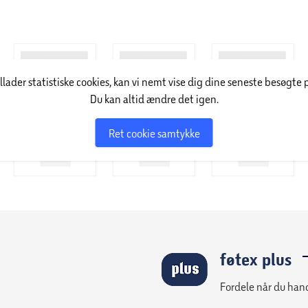
illader statistiske cookies, kan vi nemt vise dig dine seneste besøgte 
Du kan altid ændre det igen.
Ret cookie samtykke
ater/PAH/Azo/RoHS
føtex plus
Fordele når du han