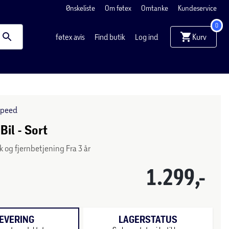
Ønskeliste
Om føtex
Omtanke
Kundeservice
0
Kurv
føtex avis
Find butik
Log ind
Speed
Bil - Sort
 og fjernbetjening Fra 3 år
1.299,-
EVERING
LAGERSTATUS