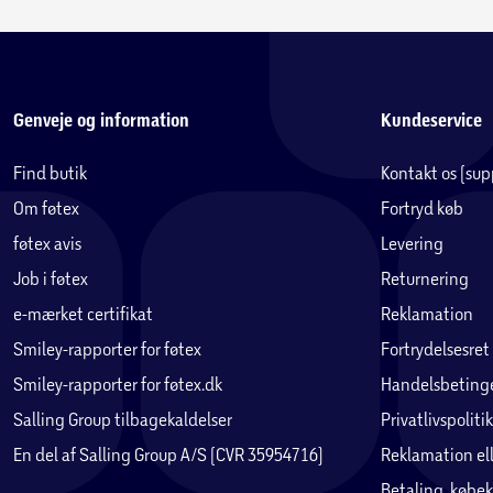
Genveje og information
Kundeservice
Find butik
Kontakt os (su
Om føtex
Fortryd køb
føtex avis
Levering
Job i føtex
Returnering
e-mærket certifikat
Reklamation
Smiley-rapporter for føtex
Fortrydelsesret
Smiley-rapporter for føtex.dk
Handelsbetinge
Salling Group tilbagekaldelser
Privatlivspolitik
En del af Salling Group A/S (CVR 35954716)
Reklamation ell
Betaling, købek