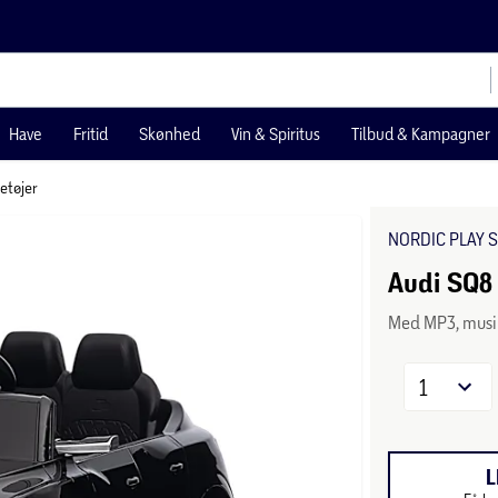
Have
Fritid
Skønhed
Vin & Spiritus
Tilbud & Kampagner
retøjer
NORDIC PLAY 
Audi SQ8 
Med MP3, musik
1
L