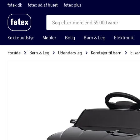
føtex.dk
føtex ud af huset
føtex plus
mere end 35.000 varer
Køkkenudstyr
Møbler
Bolig
Børn & Leg
Elektronik
Forside
Børn & Leg
Udendørs leg
Køretøjer til børn
El kø