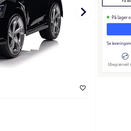
Få le
keyboard_arrow_right
På lager o
Se leveringsm
Ubegrænset r