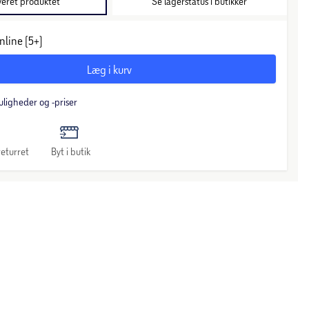
veret produktet
Se lagerstatus i butikker
nline (5+)
Læg i kurv
uligheder og -priser
eturret
Byt i butik