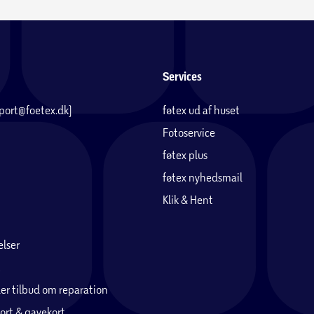
Services
pport@foetex.dk)
føtex ud af huset
Fotoservice
føtex plus
føtex nyhedsmail
Klik & Hent
lser
er tilbud om reparation
ort & gavekort