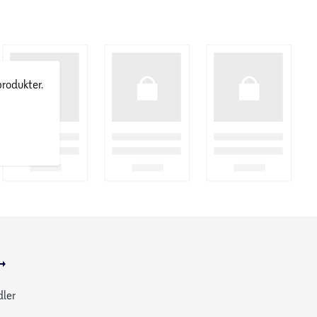
produkter.
dler