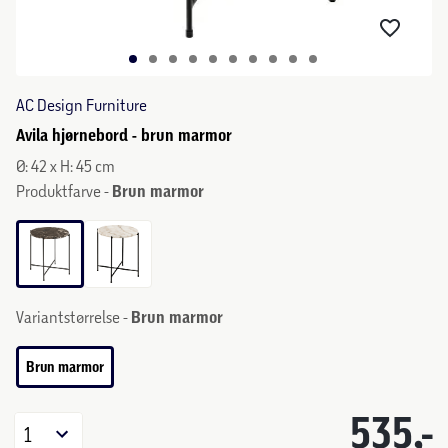
AC Design Furniture
Avila hjørnebord - brun marmor
Ø: 42 x H: 45 cm
Produktfarve -
Brun marmor
Variantstørrelse -
Brun marmor
Brun marmor
535,-
1