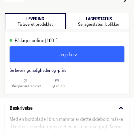
LEVERING
LAGERSTATUS
Få leveret produktet
Se lagerstatus i butikker
På lager online (100+)
Læg i kurv
Se leveringsmuligheder og -priser
Ubegrænset returret
Byt i butik
keyboard_arrow_down
Beskrivelse
Med en bordplade i brun marmor er dette sidebord måske
ikke stor i størrelsen, men det er bestemt mægtigt. Årerne
i de forskellige nuancer, der løber gennem den polerede