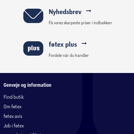
• Minimal vedligeholdelse, anvend blot vand og sæbe ved
rengøring. Det anbefales ikke at anvende en
Nyhedsbrev
højtryksrenser til rengøring, eller rengøringsmidler som
Få vores skarpeste priser i indbakken
indeholder slibemidler og stærke kemikalier.
• Det anbefales at havemøbler i aluminium opbevares tørt
udenfor sæson.
føtex plus
Fordele når du handler
Genveje og information
Find butik
Om føtex
føtex avis
Job i føtex