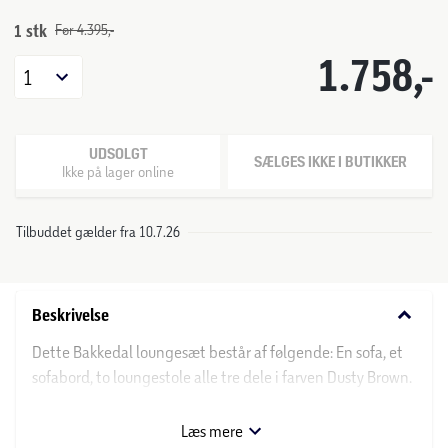
1 stk
Før 4.395,-
1.758,-
1
UDSOLGT
SÆLGES IKKE I BUTIKKER
Ikke på lager online
Tilbuddet gælder fra 10.7.26
keyboard_arrow_down
Beskrivelse
Dette Bakkedal loungesæt består af følgende: En sofa, et
sofabord, to loungestole alle tre dele i farven Dusty Brown.
Derudover er der et sidebord i farven Taupe. Varerne har
følgende mål i cm:
Læs mere