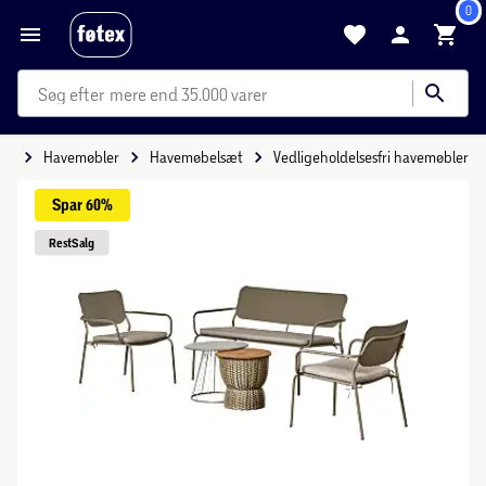
0
mere end 35.000 varer
ve
Havemøbler
Havemøbelsæt
Vedligeholdelsesfri havemøbler
Spar 
60%
Rest
Salg