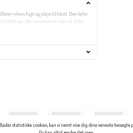
keyboard_arrow_down
ører intens fugt og pleje til håret. Den lette
, hvilket gør det nemmere at rede ud. Påfør
kyl grundigt. Denne balsam efterlader håret
olie fra Redken.
keyboard_arrow_down
Virksomheden er kendt for sin innovative
ampoo, balsam, hårfarve og forskellige
illader statistiske cookies, kan vi nemt vise dig dine seneste besøgte 
Du kan altid ændre det igen.