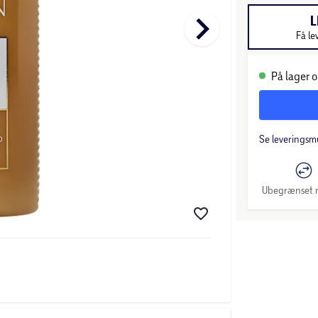
keyboard_arrow_right
L
Få le
På lager o
Se leveringsm
Ubegrænset r