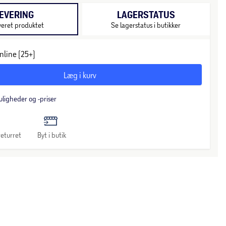
EVERING
LAGERSTATUS
veret produktet
Se lagerstatus i butikker
nline (25+)
Læg i kurv
uligheder og -priser
eturret
Byt i butik