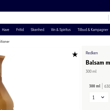
Have
Fritid
Skønhed
Vin & Spiritus
Tilbud & Kampagner
itioner
Redken
Balsam m
300 ml
300 ml
630
1