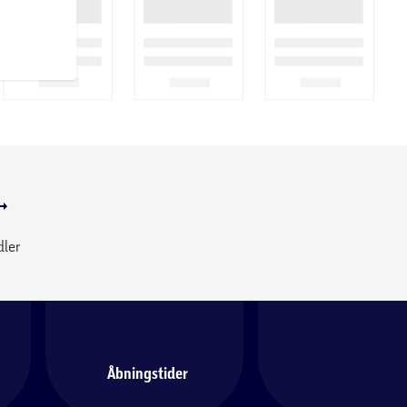
dler
Åbningstider