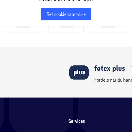
Ret cookie samtykke
føtex plus
Fordele når du han
Services