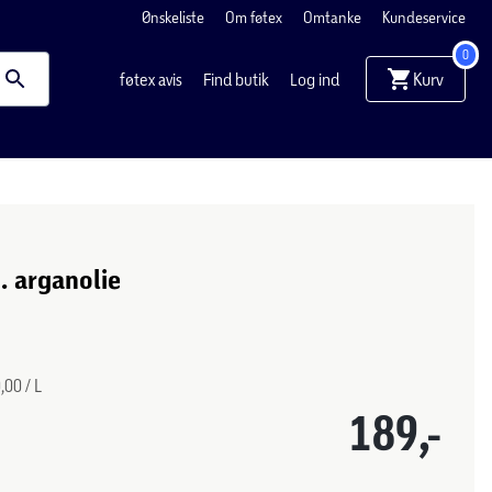
Ønskeliste
Om føtex
Omtanke
Kundeservice
0
Kurv
føtex avis
Find butik
Log ind
. arganolie
,00 / L
189,-