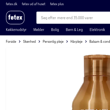
føtex.dk
føtex ud af huset
føtex plus
mere end 35.000 varer
Køkkenudstyr
Møbler
Bolig
Børn & Leg
Elektronik
Forside
Skønhed
Personlig pleje
Hårpleje
Balsam & cond