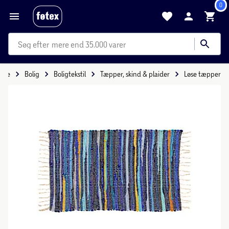
0
mere end 35.000 varer
side
Bolig
Boligtekstil
Tæpper, skind & plaider
Løse tæpper