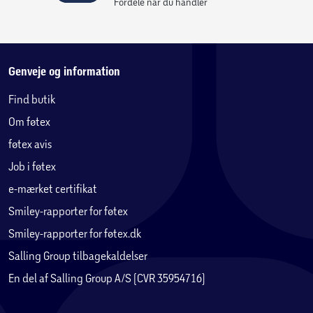
Fordele når du handler
Billedet viser en topmadras med målene 90x200
cm.
Topmadrassen skal ligges fladt og udrullet i
Genveje og information
minimum 3 døgn før brug.
Find butik
Om føtex
føtex avis
Job i føtex
e-mærket certifikat
Smiley-rapporter for føtex
Smiley-rapporter for føtex.dk
Salling Group tilbagekaldelser
En del af Salling Group A/S (CVR 35954716)