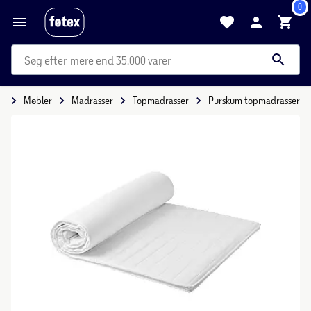
0
mere end 35.000 varer
e
Møbler
Madrasser
Topmadrasser
Purskum topmadrasser