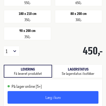
550,-
650,-
180 x 210 cm
80 x 200 cm
350,-
300,-
90 x 200 cm
350,-
450,-
1
LEVERING
LAGERSTATUS
Få leveret produktet
Se lagerstatus i butikker
På lager online (5+)
Læg i kurv