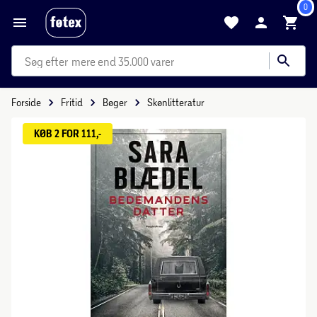
0
mere end 35.000 varer
Forside
Fritid
Bøger
Skønlitteratur
KØB 2 FOR 111,-