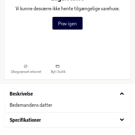
Vi kunne desværre ikke hente tilgængelige varehuse.
Prøv igen
Ubegrænset returret
Byt i butik
keyboard_arrow_down
Beskrivelse
Bedemandens datter
keyboard_arrow_down
Specifikationer