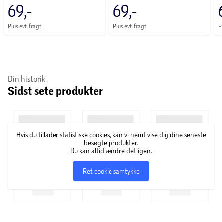
69,-
69,-
Plus evt. fragt
Plus evt. fragt
P
Din historik
Sidst sete produkter
Hvis du tillader statistiske cookies, kan vi nemt vise dig dine seneste
besøgte produkter.
Du kan altid ændre det igen.
Ret cookie samtykke