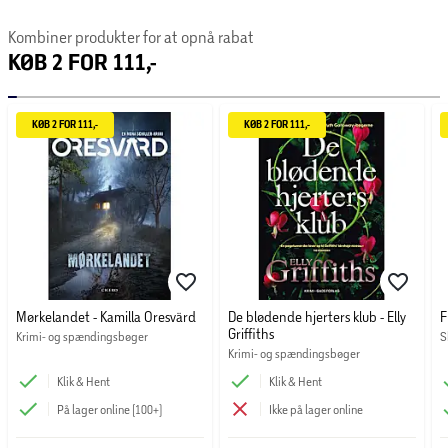
Kombiner produkter for at opnå rabat
KØB 2 FOR 111,-
KØB 2 FOR 111,-
KØB 2 FOR 111,-
Mørkelandet - Kamilla Oresvärd
De blødende hjerters klub - Elly
F
Griffiths
Krimi- og spændingsbøger
S
Krimi- og spændingsbøger
Klik & Hent
Klik & Hent
På lager online (100+)
Ikke på lager online