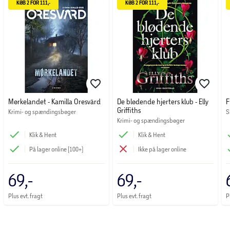
ambitiøse efterforsker Rebekka Holm.
KØB 2 FOR 111,-
KØB 2 FOR 111,-
Mørkelandet - Kamilla Oresvärd
De blødende hjerters klub - Elly
F
Griffiths
Krimi- og spændingsbøger
S
Krimi- og spændingsbøger
Klik & Hent
Klik & Hent
På lager online (100+)
Ikke på lager online
69,-
69,-
Plus evt. fragt
Plus evt. fragt
P