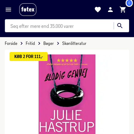
0
mere end 35.000 varer
Forside
Fritid
Bøger
Skønlitteratur
KØB 2 FOR 111,-