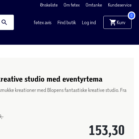
Ønskeliste
Om føtex
Omtanke
Kundeservice
0
Kurv
føtex avis
Find butik
Log ind
kreative studio med eventyrtema
smukke kreationer med Blopens fantastiske kreative studio. Fra
,-
153,30