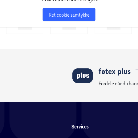
Ret cookie samtykke
føtex plus
Fordele når du han
Services