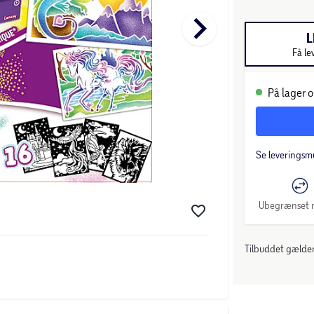
keyboard_arrow_right
L
Få le
På lager o
Se leveringsm
Ubegrænset r
Tilbuddet gælder: