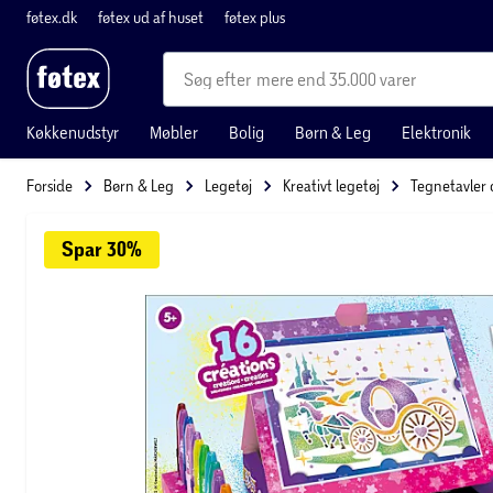
føtex.dk
føtex ud af huset
føtex plus
mere end 35.000 varer
Køkkenudstyr
Møbler
Bolig
Børn & Leg
Elektronik
Forside
Børn & Leg
Legetøj
Kreativt legetøj
Tegnetavler
Spar 
30%