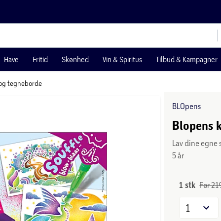
Have
Fritid
Skønhed
Vin & Spiritus
Tilbud & Kampagner
 og tegneborde
BLOpens
Blopens 
Lav dine egne 
5 år
1 stk
Før 219
1