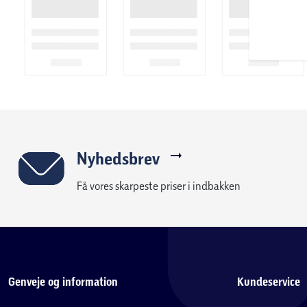
Indhold:
1 staffeli æske
1 Blopens holder
13 Blopens
16 stencils
16 tegneark
Nyhedsbrev
Få vores skarpeste priser i indbakken
Genveje og information
Kundeservice