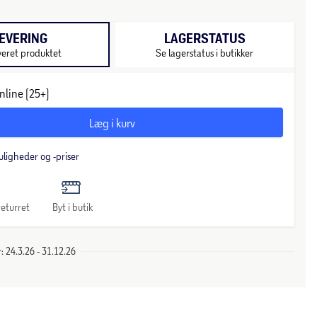
EVERING
LAGERSTATUS
veret produktet
Se lagerstatus i butikker
nline (25+)
Læg i kurv
uligheder og -priser
eturret
Byt i butik
 24.3.26 - 31.12.26