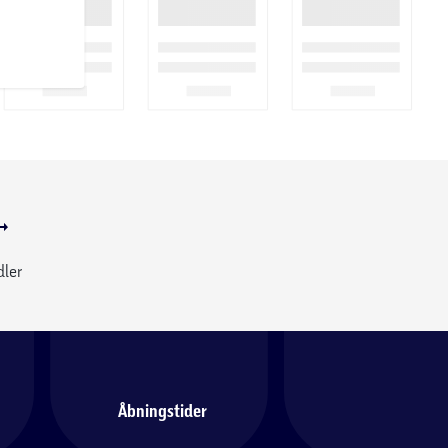
dler
Åbningstider