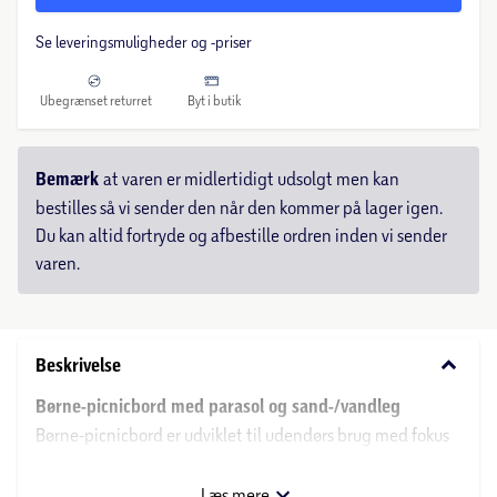
Se leveringsmuligheder og -priser
Ubegrænset returret
Byt i butik
Bemærk
at varen er midlertidigt udsolgt men kan
bestilles så vi sender den når den kommer på lager igen.
Du kan altid fortryde og afbestille ordren inden vi sender
varen.
keyboard_arrow_down
Beskrivelse
Børne-picnicbord med parasol og sand-/vandleg
Børne-picnicbord er udviklet til udendørs brug med fokus
på både leg og ophold. Bordet giver plads til, at flere børn
kan sidde samlet og bruge det til måltider, tegning eller
Læs mere