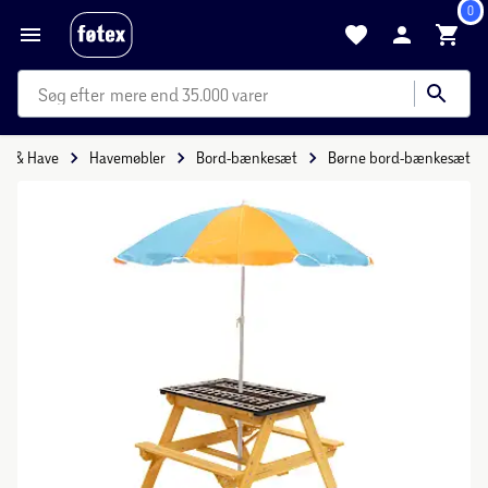
0
mere end 35.000 varer
us & Have
Havemøbler
Bord-bænkesæt
Børne bord-bænkesæt