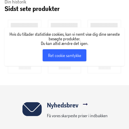
Din historik
Sidst sete produkter
Jolly Paw producerer en lang række af forskellige slags
legetøj og tilbehør til kæledyr, hvor deres passion er at
skabe sjove og funktionelle produkter. De producerer alt
fra legetøj til senge til både hunde og katte.
Hvis du tillader statistiske cookies, kan vi nemt vise dig dine seneste
besøgte produkter.
Du kan altid ændre det igen.
Ret cookie samtykke
Nyhedsbrev
Få vores skarpeste priser i indbakken