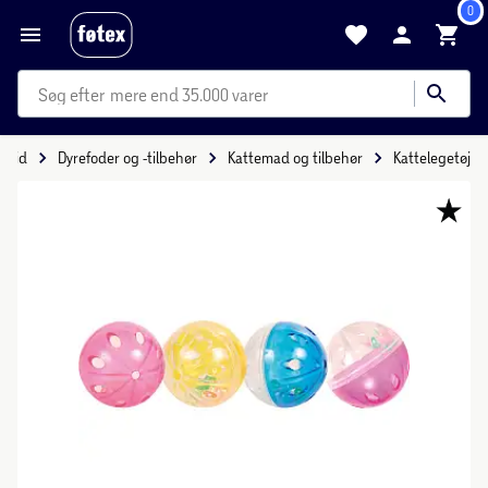
0
mere end 35.000 varer
ritid
Dyrefoder og -tilbehør
Kattemad og tilbehør
Kattelegetøj