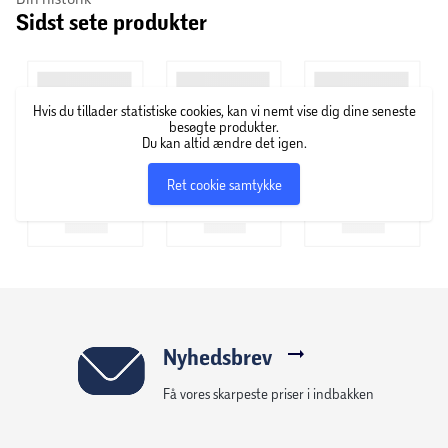
Sidst sete produkter
Højde armlæn: 15 cm.
Ryglænets højde: 68 cm.
Hvis du tillader statistiske cookies, kan vi nemt vise dig dine seneste
Sædedybde: 50 cm.
besøgte produkter.
Du kan altid ændre det igen.
Højde fra gulv til sæde: 43 cm.
Ret cookie samtykke
B: 78 x H: 90 x D: 80 cm.
Nyhedsbrev
Få vores skarpeste priser i indbakken