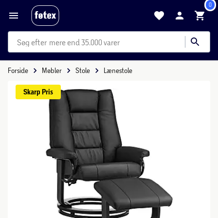
0
mere end 35.000 varer
Forside
Møbler
Stole
Lænestole
Skarp 
Pris