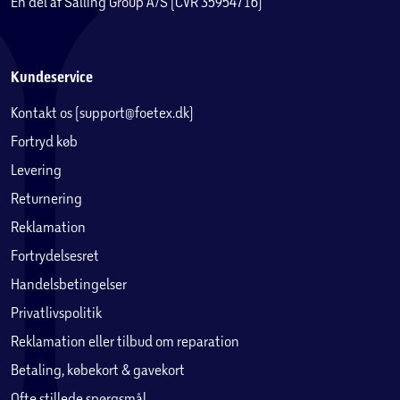
En del af Salling Group A/S (CVR 35954716)
Kundeservice
Kontakt os (support@foetex.dk)
Fortryd køb
Levering
Returnering
Reklamation
Fortrydelsesret
Handelsbetingelser
Privatlivspolitik
Reklamation eller tilbud om reparation
Betaling, købekort & gavekort
Ofte stillede spørgsmål