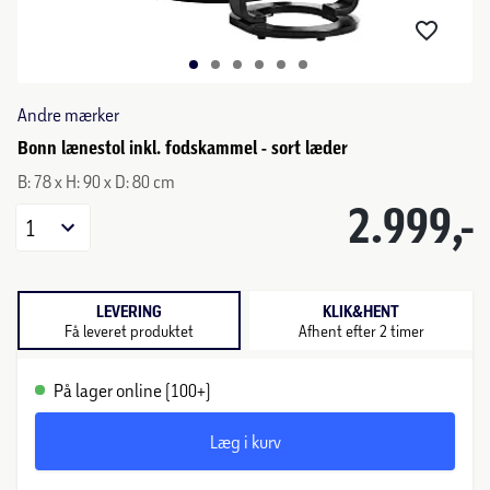
Andre mærker
Bonn lænestol inkl. fodskammel - sort læder
B: 78 x H: 90 x D: 80 cm
2.999,-
1
LEVERING
KLIK&HENT
Få leveret produktet
Afhent efter 2 timer
På lager online (100+)
Læg i kurv