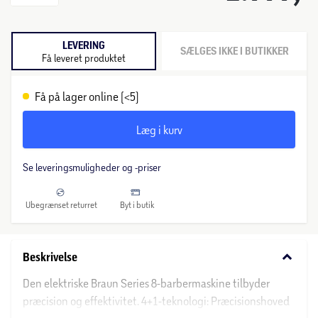
LEVERING
SÆLGES IKKE I BUTIKKER
Få leveret produktet
Få på lager online (<5)
Læg i kurv
Se leveringsmuligheder og -priser
Ubegrænset returret
Byt i butik
keyboard_arrow_down
Beskrivelse
Den elektriske Braun Series 8-barbermaskine tilbyder
præcision og effektivitet. 4+1-teknologi: Præcisionshoved