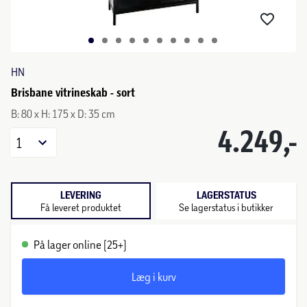
HN
Brisbane vitrineskab - sort
B: 80 x H: 175 x D: 35 cm
4.249,-
1
LEVERING
LAGERSTATUS
Få leveret produktet
Se lagerstatus i butikker
På lager online (25+)
Læg i kurv