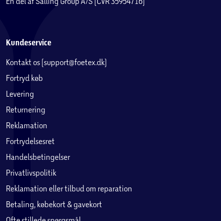
En del af Salling Group A/S (CVR 35954716)
Kundeservice
Kontakt os (support@foetex.dk)
Fortryd køb
Levering
Returnering
Reklamation
Fortrydelsesret
Handelsbetingelser
Privatlivspolitik
Reklamation eller tilbud om reparation
Betaling, købekort & gavekort
Ofte stillede spørgsmål