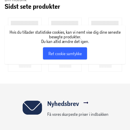
Sidst sete produkter
Specifikationer:
Farve:
Sort
Hvis du tillader statistiske cookies, kan vi nemt vise dig dine seneste
Materiale:
Glas og stål
besøgte produkter.
Du kan altid ændre det igen.
Mål:
B: 80 x H: 175 x D: 35 cm
Ret cookie samtykke
Antal låger:
2 glaslåger
Maksimal belastning pr. hylde:
15 kg
Anvendelse:
Vitrineskab til opbevaring og
Nyhedsbrev
udstilling
Få vores skarpeste priser i indbakken