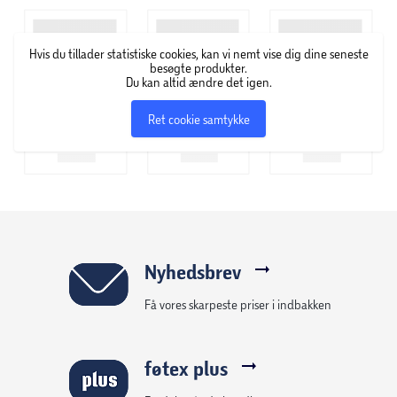
hovedkontor og egen produktion i Danmark. De har
fingeren på pulsen, når det gælder nye trends, innovation
Hvis du tillader statistiske cookies, kan vi nemt vise dig dine seneste
og efterspørgsel – og kan hurtigt komme fra idé til
besøgte produkter.
handling på hele kosmetikområdet, især på farvet
Du kan altid ændre det igen.
kosmetik. GOSH Copenhagen specialiserer sig i at udvikle
Ret cookie samtykke
makeup, der kun indeholder ingredienser af høj kvalitet.
Derfor finder du også et stort udvalg af veganske,
parfumefri og allergicertificerede produkter i deres
sortiment.
Nyhedsbrev
Få vores skarpeste priser i indbakken
føtex plus