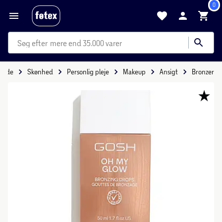
0
mere end 35.000 varer
rside
Skønhed
Personlig pleje
Makeup
Ansigt
Bronzer