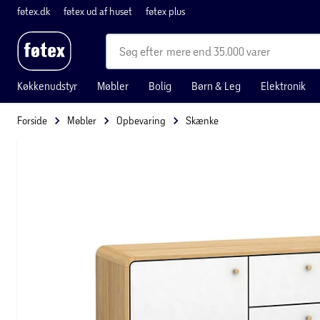
føtex.dk
føtex ud af huset
føtex plus
mere end 35.000 varer
Køkkenudstyr
Møbler
Bolig
Børn & Leg
Elektronik
Forside
Møbler
Opbevaring
Skænke