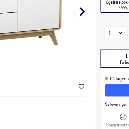
Egetræslook 
keyboard_arrow_right
2.999,
1
L
Få le
På lager o
Se leveringsm
Ubegrænset r