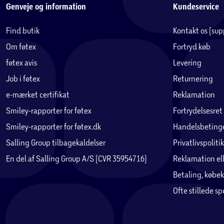
Genveje og information
Kundeservice
Find butik
Kontakt os (su
Om føtex
Fortryd køb
føtex avis
Levering
Job i føtex
Returnering
e-mærket certifikat
Reklamation
Smiley-rapporter for føtex
Fortrydelsesret
Smiley-rapporter for føtex.dk
Handelsbetinge
Salling Group tilbagekaldelser
Privatlivspolitik
En del af Salling Group A/S (CVR 35954716)
Reklamation ell
Betaling, købek
Ofte stillede s