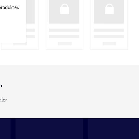
produkter.
dler