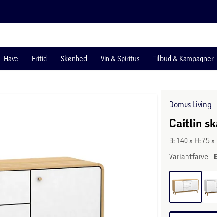
Have
Fritid
Skønhed
Vin & Spiritus
Tilbud & Kampagner
Domus Living
Caitlin s
B: 140 x H: 75 x
Variantfarve -