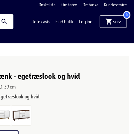
Ønskeliste
Om føtex
Omtanke
Kundeservice
0
Kurv
føtex avis
Find butik
Log ind
kænk - egetræslook og hvid
 D: 39 cm
Egetræslook og hvid