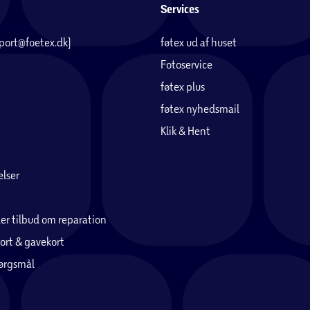
Services
pport@foetex.dk)
føtex ud af huset
Fotoservice
føtex plus
føtex nyhedsmail
Klik & Hent
lser
er tilbud om reparation
ort & gavekort
pørgsmål