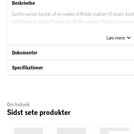
Beskrivelse
Caitlin serien består af en række stilfulde møbler til stuen, ko
foliebeklædt og har fine hvide skuffer med en flot kant i ege
højden, 140 cm i bredden og 39 cm i dybden.
Læs mere
Dokumenter
Specifikationer
Din historik
Sidst sete produkter