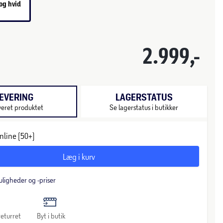
og hvid
-
2.999,-
EVERING
LAGERSTATUS
veret produktet
Se lagerstatus i butikker
nline (50+)
Læg i kurv
uligheder og -priser
eturret
Byt i butik