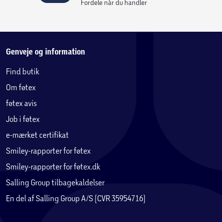
et udendørs spaområde.
Fordele når du handler
Pavillonen leveres klar til samling med forborede profiler,
forskårne glidepaneler og et let glidepanelsystem. Det
anbefales, at den monteres på et helt plant og stabilt
Genveje og information
underlag som for eksempel betonfliser eller træterrasse, så
Find butik
du får den bedste og mest stabile løsning i haven.
Om føtex
føtex avis
Job i føtex
e-mærket certifikat
Smiley-rapporter for føtex
Smiley-rapporter for føtex.dk
Salling Group tilbagekaldelser
En del af Salling Group A/S (CVR 35954716)