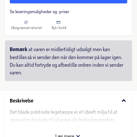
Se leveringsmuligheder og -priser
Ubegrænset returret
Byt i butik
Bemærk
at varen er midlertidigt udsolgt men kan
bestilles så vi sender den når den kommer på lager igen.
Du kan altid fortryde og afbestille ordren inden vi sender
varen.
keyboard_arrow_down
Beskrivelse
Det bløde polstrede legetæppe er et ideelt miljø til at
opmuntre din baby til at prøve de første bevægelser.
Indeholder masser af søde illustrationer designet til at
hjælpe børn med at opdage og tilskynde til bevægelse.
Læs mere