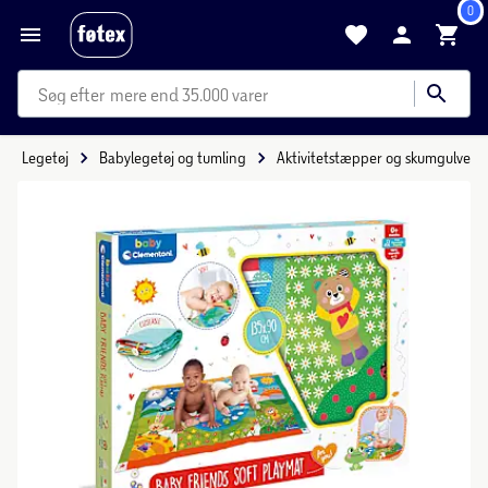
0
mere end 35.000 varer
Legetøj
Babylegetøj og tumling
Aktivitetstæpper og skumgulve