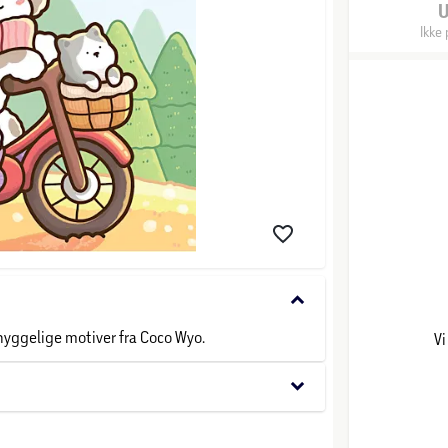
Ikke 
keyboard_arrow_down
hyggelige motiver fra Coco Wyo.
Vi
keyboard_arrow_down