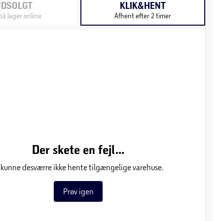
UDSOLGT
KLIK&HENT
på lager online
Afhent efter 2 timer
Der skete en fejl...
 kunne desværre ikke hente tilgængelige varehuse.
Prøv igen