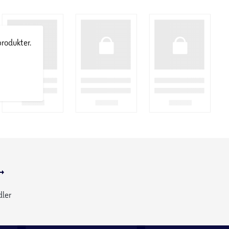
produkter.
dler