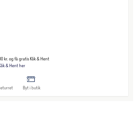
0 kr. og få gratis Klik & Hent
lik & Hent her
eturret
Byt i butik