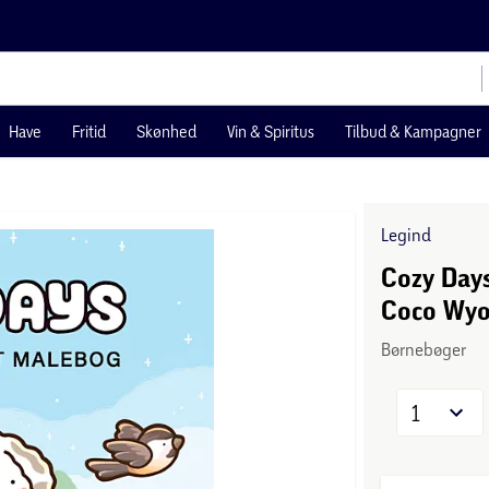
Have
Fritid
Skønhed
Vin & Spiritus
Tilbud & Kampagner
Legind
Cozy Days
Coco Wy
Børnebøger
1