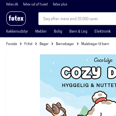
føtex.dk
føtex ud af huset
føtex plus
mere end 35.000 varer
Køkkenudstyr
Møbler
Bolig
Børn & Leg
Elektronik
Forside
Fritid
Bøger
Børnebøger
Malebøger til børn