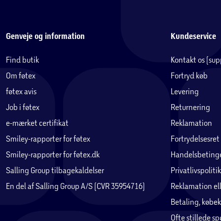
Genveje og information
Kundeservice
Find butik
Kontakt os (su
Om føtex
Fortryd køb
føtex avis
Levering
Job i føtex
Returnering
e-mærket certifikat
Reklamation
Smiley-rapporter for føtex
Fortrydelsesret
Smiley-rapporter for føtex.dk
Handelsbetinge
Salling Group tilbagekaldelser
Privatlivspolitik
En del af Salling Group A/S (CVR 35954716)
Reklamation ell
Betaling, købek
Ofte stillede s