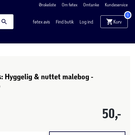
Ønskeliste
Om føtex
Omtanke
Kundeservice
0
Kurv
føtex avis
Find butik
Log ind
: Hyggelig & nuttet malebog -
o
50,-