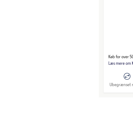
Køb for over 50
Læs mere om K
Ubegrænset r