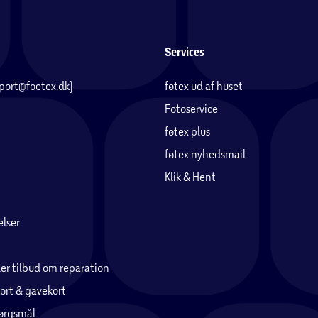
Services
pport@foetex.dk)
føtex ud af huset
Fotoservice
føtex plus
føtex nyhedsmail
Klik & Hent
lser
er tilbud om reparation
ort & gavekort
pørgsmål