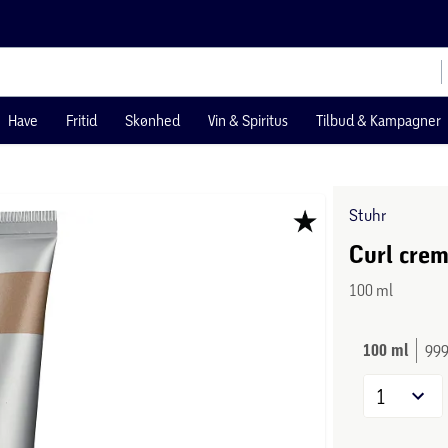
Have
Fritid
Skønhed
Vin & Spiritus
Tilbud & Kampagner
Stuhr
Curl cre
100 ml
100 ml
999
1