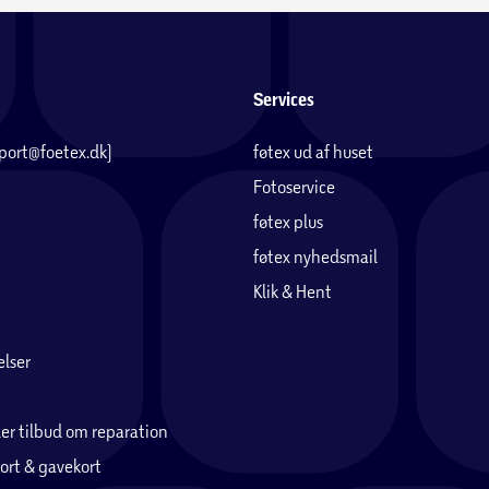
Services
pport@foetex.dk)
føtex ud af huset
Fotoservice
føtex plus
føtex nyhedsmail
Klik & Hent
lser
er tilbud om reparation
ort & gavekort