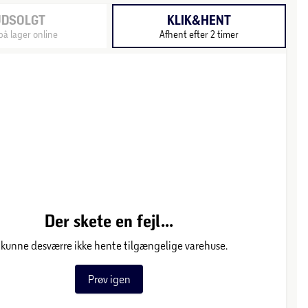
UDSOLGT
KLIK&HENT
på lager online
Afhent efter 2 timer
Der skete en fejl...
 kunne desværre ikke hente tilgængelige varehuse.
Prøv igen