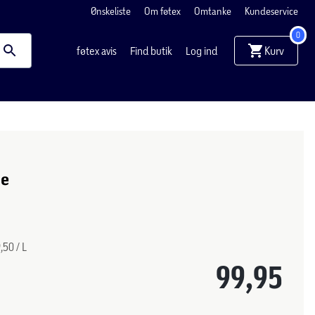
Ønskeliste
Om føtex
Omtanke
Kundeservice
0
Kurv
føtex avis
Find butik
Log ind
me
,50 / L
99,95