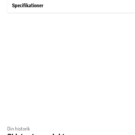
Specifikationer
Om Stuhr
STUHR er en eksklusiv dansk frisørkæde, som blev startet i 195
været en af de bedste frisørkæder til at træne og uddanne frisø
seneste teknikker. Hår- og stylingprodukterne er udviklet i sa
den høje kvalitet.
Din historik