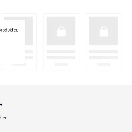
produkter.
dler