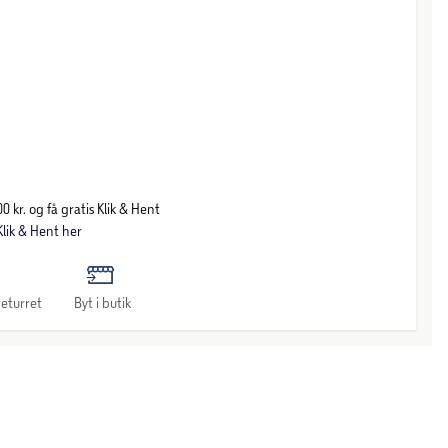
0 kr. og få gratis Klik & Hent
lik & Hent her
eturret
Byt i butik