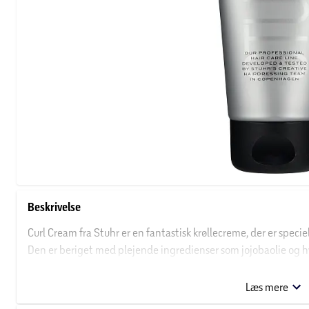
Beskrivelse
Curl Cream fra Stuhr er en fantastisk krøllecreme, der er speciel
Den er beriget med plejende ingredienser som jojobaolie og h
den holder krøllerne på plads hele dagen. Cremen er nem at på
til krøllerne. Anvend curl cream på fugtigt hår for at skabe din
Læs mere
diffusere.