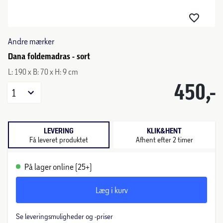
Andre mærker
Dana foldemadras - sort
L: 190 x B: 70 x H: 9 cm
450,-
1
LEVERING
KLIK&HENT
Få leveret produktet
Afhent efter 2 timer
På lager online (25+)
Læg i kurv
Se leveringsmuligheder og -priser