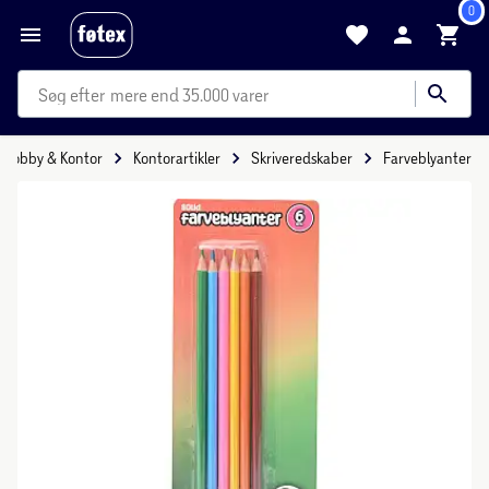
0
mere end 35.000 varer
Hobby & Kontor
Kontorartikler
Skriveredskaber
Farveblyanter