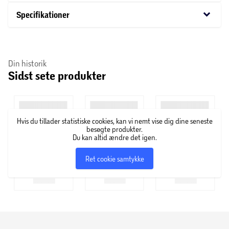
fantastisk tilføjelse til ethvert kreativt projekt.
keyboard_arrow_down
Specifikationer
Din historik
Sidst sete produkter
Hvis du tillader statistiske cookies, kan vi nemt vise dig dine seneste
besøgte produkter.
Du kan altid ændre det igen.
Ret cookie samtykke