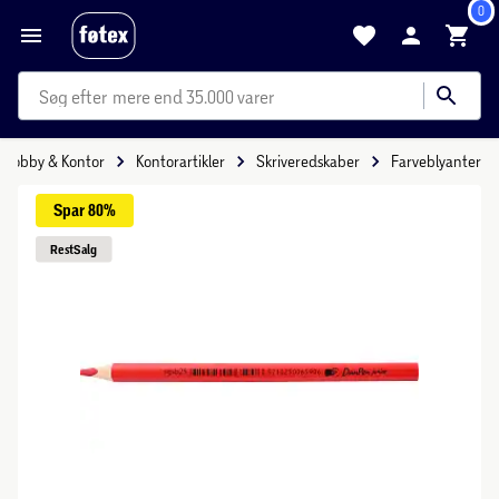
0
mere end 35.000 varer
Hobby & Kontor
Kontorartikler
Skriveredskaber
Farveblyanter
Spar 
80%
Rest
Salg