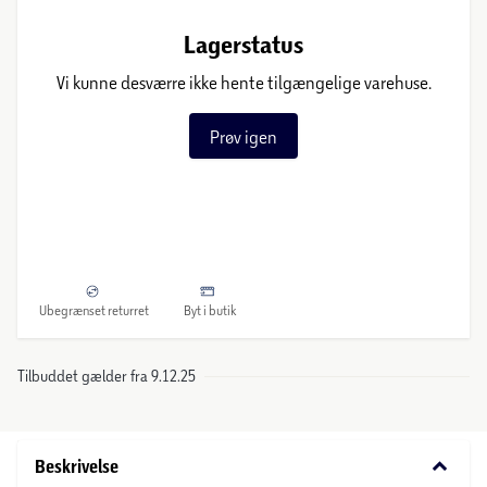
Lagerstatus
Vi kunne desværre ikke hente tilgængelige varehuse.
Prøv igen
Ubegrænset returret
Byt i butik
Tilbuddet gælder fra 9.12.25
keyboard_arrow_down
Beskrivelse