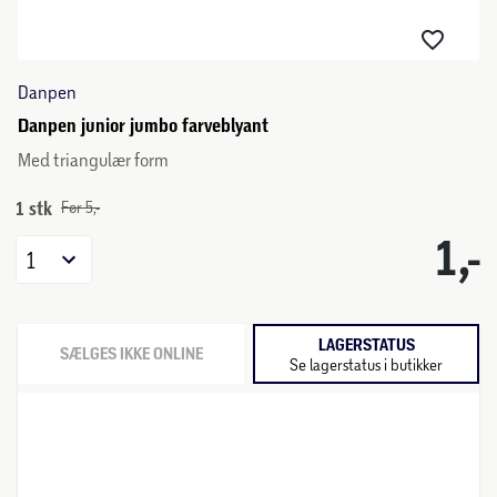
Danpen
Danpen junior jumbo farveblyant
Med triangulær form
1 stk
Før 5,-
1,-
1
LAGERSTATUS
SÆLGES IKKE ONLINE
Se lagerstatus i butikker