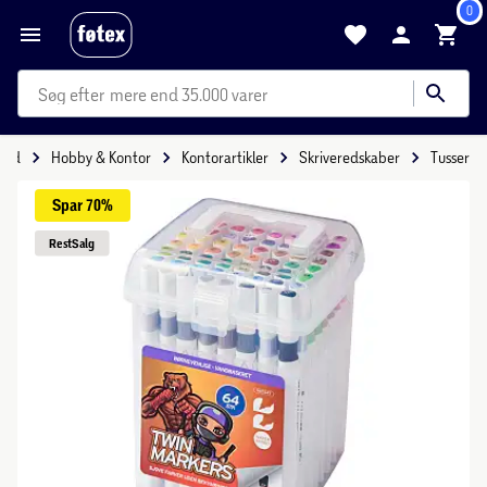
0
mere end 35.000 varer
itid
Hobby & Kontor
Kontorartikler
Skriveredskaber
Tusser
Spar 
70%
Rest
Salg