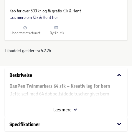
Køb for over 500 kr. og få gratis Klik & Hent
Læs mere om Klik & Hent her
Ubegrænset returret
Byt i butik
Tilbuddet gælder fra 5.2.26
keyboard_arrow_down
Beskrivelse
DanPen Twinmarkers 64 stk – Kreativ leg for børn
Dette sæt med 64 dobbeltsidede tuscher giver børn
masser af muligheder for at udfolde deres kreativitet. Hver
tusch har en tynd spids til præcise linjer og detaljer samt
Læs mere
en bred spids, der gør det nemt at farvelægge større
flader.
keyboard_arrow_down
Specifikationer