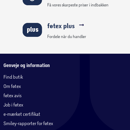
Få vores skarpeste priser i indbakken
transport
Anbefalet alder: 3+
føtex plus
Fordele når du handler
Med DanPen Twinmarkers kan selv de mindste kunstnere
skabe flotte resultater og have det sjovt med farver.
Genveje og information
Find butik
Om føtex
føtex avis
Job i føtex
e-mærket certifikat
Smiley-rapporter for føtex