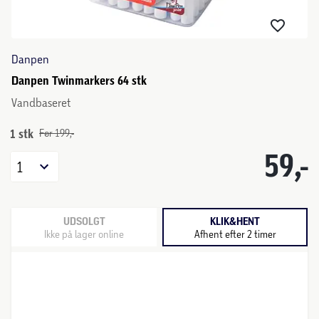
Danpen
Danpen Twinmarkers 64 stk
Vandbaseret
1 stk
Før 199,-
59,-
1
UDSOLGT
KLIK&HENT
Ikke på lager online
Afhent efter 2 timer