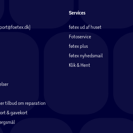
Services
pport@foetex.dk)
føtex ud af huset
Fotoservice
føtex plus
føtex nyhedsmail
Klik & Hent
lser
er tilbud om reparation
ort & gavekort
pørgsmål