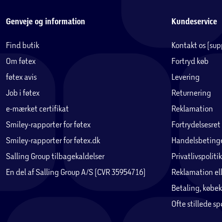
Genveje og information
Kundeservice
Find butik
Kontakt os (su
Om føtex
Fortryd køb
føtex avis
Levering
Job i føtex
Returnering
e-mærket certifikat
Reklamation
Smiley-rapporter for føtex
Fortrydelsesret
Smiley-rapporter for føtex.dk
Handelsbetinge
Salling Group tilbagekaldelser
Privatlivspolitik
En del af Salling Group A/S (CVR 35954716)
Reklamation ell
Betaling, købek
Ofte stillede s