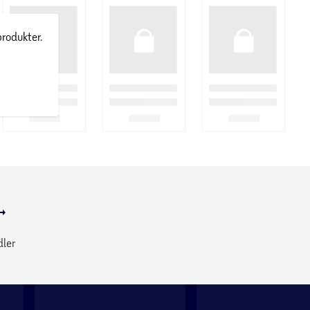
produkter.
dler