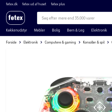
føtex.dk
føtex ud af huset
føtex plus
mere end 35.000 varer
Køkkenudstyr
Møbler
Bolig
Børn & Leg
Elektronik
Forside
Elektronik
Computere & gaming
Konsoller & spil