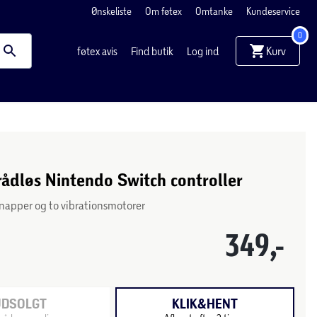
Ønskeliste
Om føtex
Omtanke
Kundeservice
0
Kurv
føtex avis
Find butik
Log ind
rådløs Nintendo Switch controller
napper og to vibrationsmotorer
349,-
UDSOLGT
KLIK&HENT