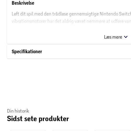
Beskrivelse
Løft dit spil med den trådløse gennemsigtige Nintendo Switc
vibrationsmotorer har det aldrig været nemmere at udføre va
slag. Denne badass-controller fungerer med Switch, Switch OLE
forbindelse vil ingen ledninger holde dig tilbage. Få fingren
Læs mere
modstandere som en legende!
Specifikationer
Din historik
Sidst sete produkter