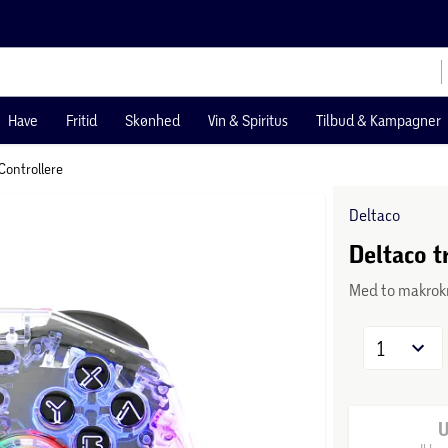
Have
Fritid
Skønhed
Vin & Spiritus
Tilbud & Kampagner
Controllere
Deltaco
Deltaco t
Med to makrok
1