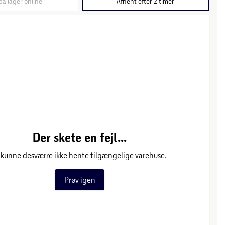
på lager online
Afhent efter 2 timer
Der skete en fejl...
 kunne desværre ikke hente tilgængelige varehuse.
Prøv igen