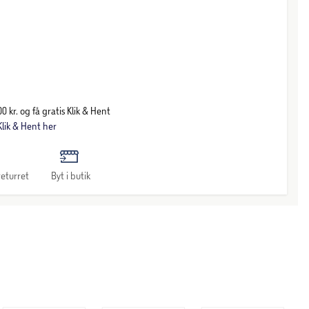
0 kr. og få gratis Klik & Hent
lik & Hent her
eturret
Byt i butik