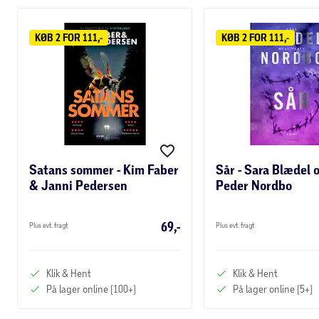
KØB 2 FOR 111,-
KØB 2 FOR 111,-
Satans sommer - Kim Faber
Sår - Sara Blædel
& Janni Pedersen
Peder Nordbo
69,-
Plus evt. fragt
Plus evt. fragt
Klik & Hent
Klik & Hent
På lager online (100+)
På lager online (5+)