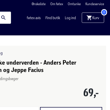
Ønskeliste
Om føtex
Omtanke
Kundeservice
0
Kurv
føtex avis
Find butik
Log ind
ag
ke underverden - Anders Peter
n og Jeppe Facius
ndingsbøger
69,-