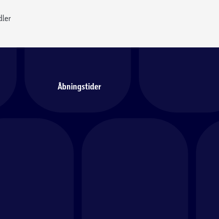
dler
Åbningstider