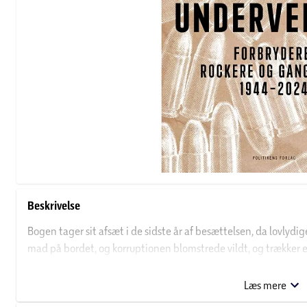
Beskrivelse
Bogen tager sit afsæt i de sidste år af besættelsen, da lovlydige
mad på bordet, og korruptionen blomstrede vildt, og trækker en
voldsparate kræfter byder de gamle magthavere i underverd
Læs mere
De to Cavlingprisbelønnede journalister Anders-Peter Mathiase