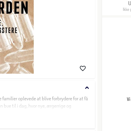
Ikke 
keyboard_arrow_down
 familier oplevede at blive forbrydere for at få
Vi
 bue til i dag, hvor nye, ærgerrige og
enen modstand.
n og Jeppe Facius har skrevet en slagkraftig