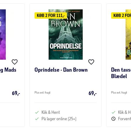
KØB 2 FOR 111,-
KØB 2 FOR
 og Mads
Oprindelse - Dan Brown
Den tavs
Blædel
69,-
69,-
Plus evt. fragt
Plus evt. fragt
Klik & Hent
Klik & 
På lager online (25+)
Forvent