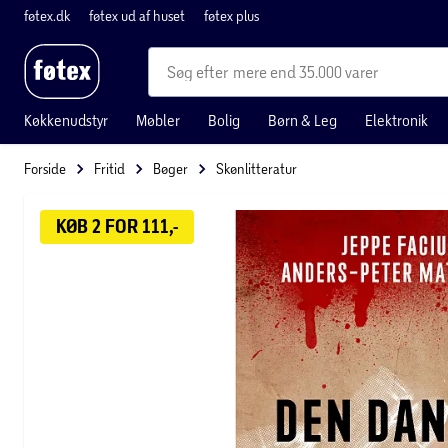
føtex.dk
føtex ud af huset
føtex plus
mere end 35.000 varer
Køkkenudstyr
Møbler
Bolig
Børn & Leg
Elektronik
Forside
Fritid
Bøger
Skønlitteratur
KØB 2 FOR 111,-