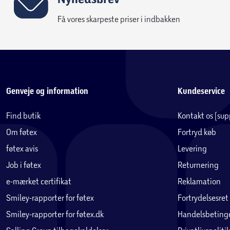
Få vores skarpeste priser i indbakken
Genveje og information
Kundeservice
Find butik
Kontakt os (su
Om føtex
Fortryd køb
føtex avis
Levering
Job i føtex
Returnering
e-mærket certifikat
Reklamation
Smiley-rapporter for føtex
Fortrydelsesret
Smiley-rapporter for føtex.dk
Handelsbetinge