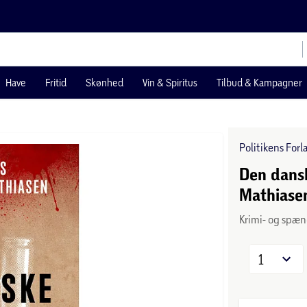
Have
Fritid
Skønhed
Vin & Spiritus
Tilbud & Kampagner
Politikens Forl
Den dans
Mathiase
Krimi- og spæ
1