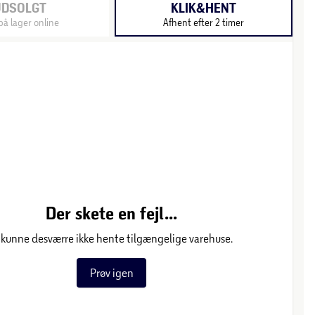
UDSOLGT
KLIK&HENT
på lager online
Afhent efter 2 timer
Der skete en fejl...
 kunne desværre ikke hente tilgængelige varehuse.
Prøv igen