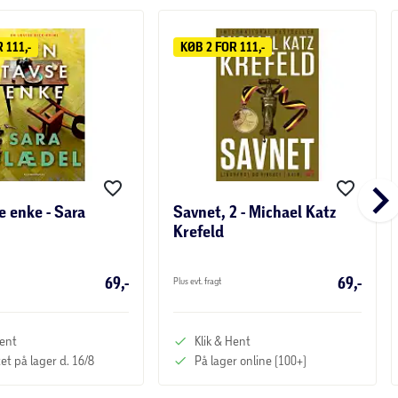
 111,-
KØB 2 FOR 111,-
keyboard_arrow_r
e enke - Sara
Savnet, 2 - Michael Katz
Krefeld
69,-
69,-
Plus evt. fragt
Hent
Klik & Hent
et på lager d. 16/8
På lager online (100+)