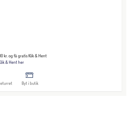
0 kr. og få gratis Klik & Hent
lik & Hent her
eturret
Byt i butik