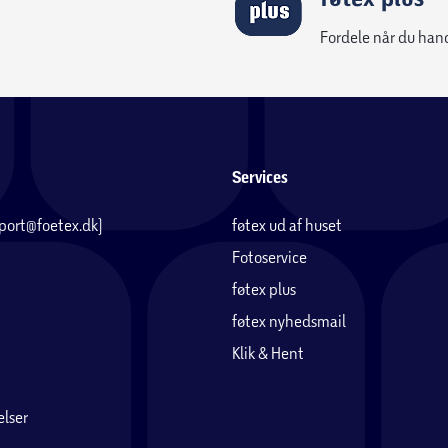
Fordele når du han
Services
pport@foetex.dk)
føtex ud af huset
Fotoservice
føtex plus
føtex nyhedsmail
Klik & Hent
lser