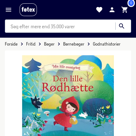
0
mere end 35.000 varer
Forside
Fritid
Bøger
Børnebøger
Godnathistorier