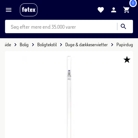
0
mere end 35.000 varer
orside
Bolig
Boligtekstil
Duge & dækkeservietter
Papirdug