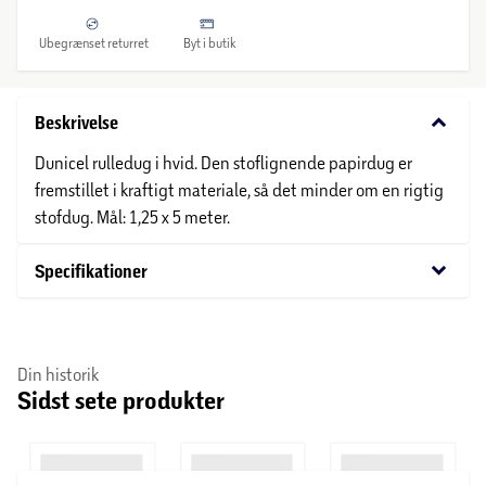
Ubegrænset returret
Byt i butik
keyboard_arrow_down
Beskrivelse
Dunicel rulledug i hvid. Den stoflignende papirdug er
fremstillet i kraftigt materiale, så det minder om en rigtig
stofdug. Mål: 1,25 x 5 meter.
keyboard_arrow_down
Specifikationer
Din historik
Sidst sete produkter