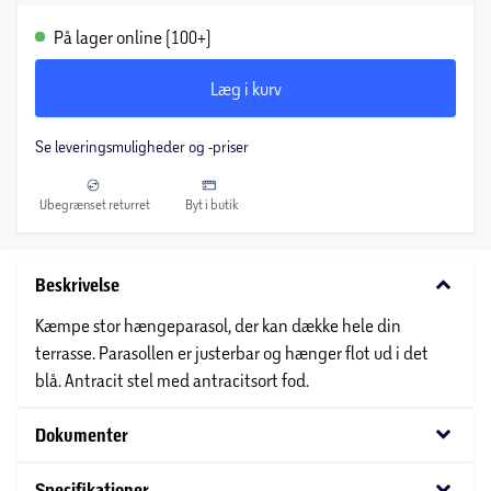
På lager online (100+)
Læg i kurv
Se leveringsmuligheder og -priser
Ubegrænset returret
Byt i butik
keyboard_arrow_down
Beskrivelse
Kæmpe stor hængeparasol, der kan dække hele din
terrasse. Parasollen er justerbar og hænger flot ud i det
blå. Antracit stel med antracitsort fod.
keyboard_arrow_down
Dokumenter
keyboard_arrow_down
Specifikationer