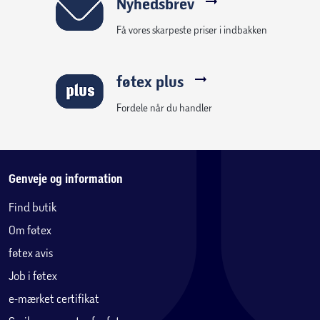
Nyhedsbrev
Få vores skarpeste priser i indbakken
føtex plus
Fordele når du handler
Genveje og information
Find butik
Om føtex
føtex avis
Job i føtex
e-mærket certifikat