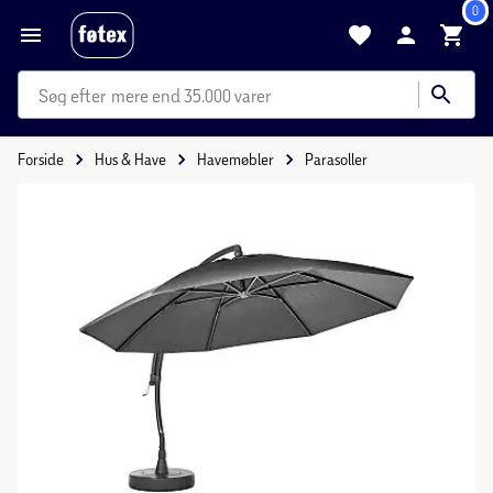
0
mere end 35.000 varer
Forside
Hus & Have
Havemøbler
Parasoller