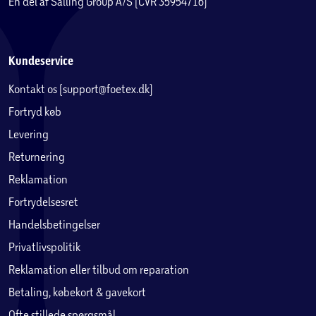
En del af Salling Group A/S (CVR 35954716)
Kundeservice
Kontakt os (support@foetex.dk)
Fortryd køb
Levering
Returnering
Reklamation
Fortrydelsesret
Handelsbetingelser
Privatlivspolitik
Reklamation eller tilbud om reparation
Betaling, købekort & gavekort
Ofte stillede spørgsmål