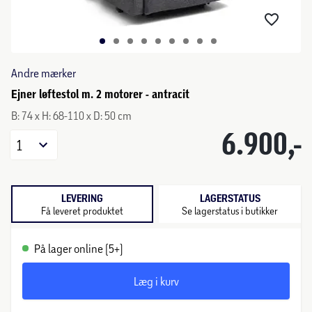
Andre mærker
Ejner løftestol m. 2 motorer - antracit
B: 74 x H: 68-110 x D: 50 cm
6.900,-
1
LEVERING
LAGERSTATUS
Få leveret produktet
Se lagerstatus i butikker
På lager online (5+)
Læg i kurv