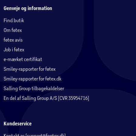
Genveje og information
Find butik
Om føtex
føtex avis
Job i føtex
e-mærket certifikat
Smiley-rapporter for føtex
Smiley-rapporter for føtex.dk
Salling Group tilbagekaldelser
En del af Salling Group A/S (CVR 35954716)
Kundeservice
Kontakt os (support@foetex.dk)