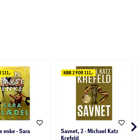
 111,-
KØB 2 FOR 111,-
keyboard_arrow_r
e enke - Sara
Savnet, 2 - Michael Katz
Krefeld