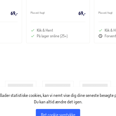
69,-
69,-
Plus evt. fragt
Plus evt. fragt
Klik & Hent
Klik & 
På lager online (25+)
Forvent
illader statistiske cookies, kan vi nemt vise dig dine seneste besøgte 
Du kan altid ændre det igen.
Ret cookie samtykke