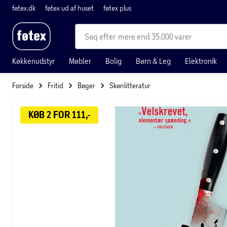
føtex.dk
føtex ud af huset
føtex plus
mere end 35.000 varer
Køkkenudstyr
Møbler
Bolig
Børn & Leg
Elektronik
Forside
Fritid
Bøger
Skønlitteratur
KØB 2 FOR 111,-