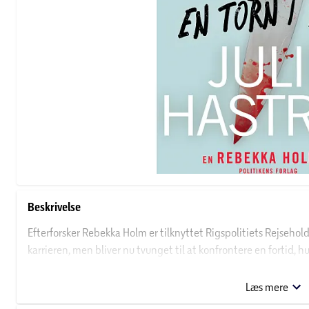
Beskrivelse
Efterforsker Rebekka Holm er tilknyttet Rigspolitiets Rejsehold
karrieren, men bliver nu tvunget til at konfrontere en fortid, hu
ung kvinde findes brutalt myrdet i skoven tæt ved Ringkøbing F
opklare forbrydelsen. Her bliver hun sat til at arbejde samme
Læs mere
der i jagten på morderen skal hjælpe hende med at holde sig fri