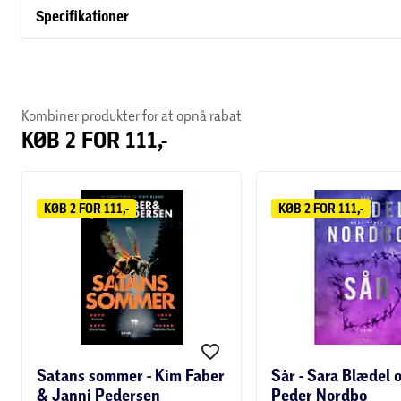
Specifikationer
En torn i øjet er første bind i Julie Hastrups serie om efterfor
Kombiner produkter for at opnå rabat
KØB 2 FOR 111,-
KØB 2 FOR 111,-
KØB 2 FOR 111,-
Satans sommer - Kim Faber
Sår - Sara Blædel
& Janni Pedersen
Peder Nordbo