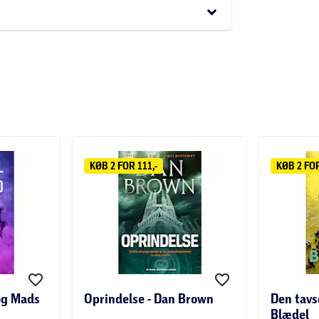
keyboard_arrow_down
skeren Rebekka Holm.
KØB 2 FOR 111,-
KØB 2 FOR
 og Mads
Oprindelse - Dan Brown
Den tavs
Blædel