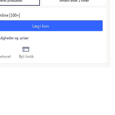
veret produktet
Afhent efter 2 timer
nline (100+)
Læg i kurv
uligheder og -priser
eturret
Byt i butik