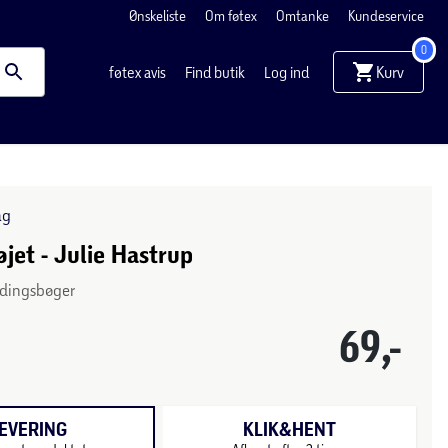
Ønskeliste
Om føtex
Omtanke
Kundeservice
0
Kurv
føtex avis
Find butik
Log ind
ag
øjet - Julie Hastrup
ndingsbøger
69,-
EVERING
KLIK&HENT