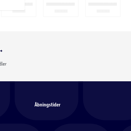
dler
Åbningstider