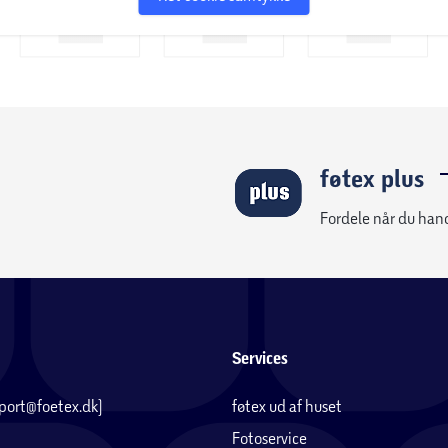
føtex plus
Fordele når du han
Services
pport@foetex.dk)
føtex ud af huset
Fotoservice