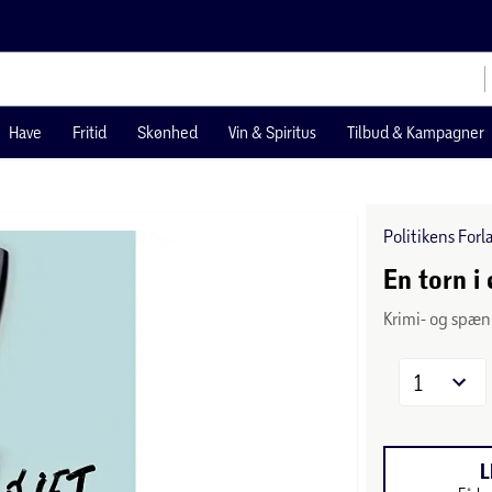
Have
Fritid
Skønhed
Vin & Spiritus
Tilbud & Kampagner
Politikens Forl
En torn i 
Krimi- og spæ
1
L